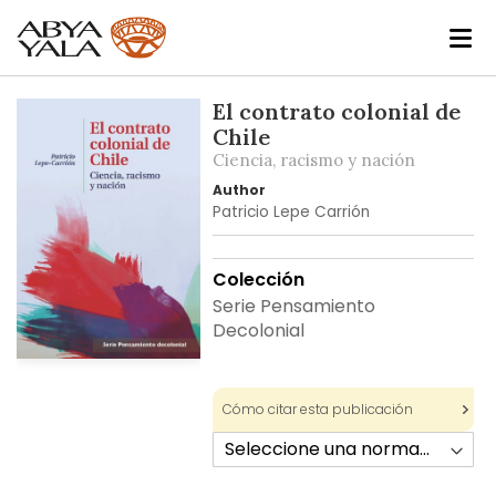
Skip
El contrato colonial de
to
Chile
the
Ciencia, racismo y nación
end
Author
of
Patricio Lepe Carrión
the
images
gallery
Colección
Serie Pensamiento
Decolonial
Skip
to
Cómo citar esta publicación
the
beginning
of
the