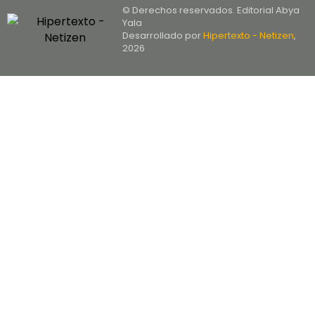
© Derechos reservados. Editorial Abya
Yala
Desarrollado por
Hipertexto - Netizen
,
2026