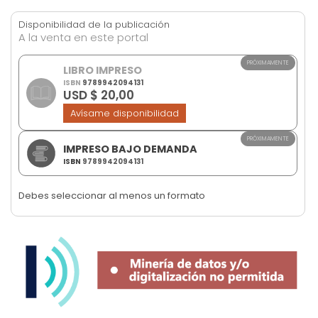
images
Disponibilidad de la publicación
gallery
A la venta en este portal
PRÓXIMAMENTE
LIBRO IMPRESO
ISBN
9789942094131
USD $ 20,00
Avísame disponibilidad
PRÓXIMAMENTE
IMPRESO BAJO DEMANDA
ISBN
9789942094131
Debes seleccionar al menos un formato