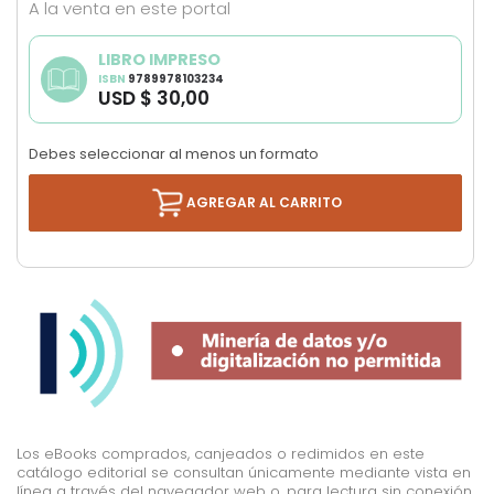
A la venta en este portal
images
gallery
LIBRO IMPRESO
ISBN
9789978103234
USD $ 30,00
Debes seleccionar al menos un formato
AGREGAR AL CARRITO
Los eBooks comprados, canjeados o redimidos en este
catálogo editorial se consultan únicamente mediante vista en
línea a través del navegador web o, para lectura sin conexión,