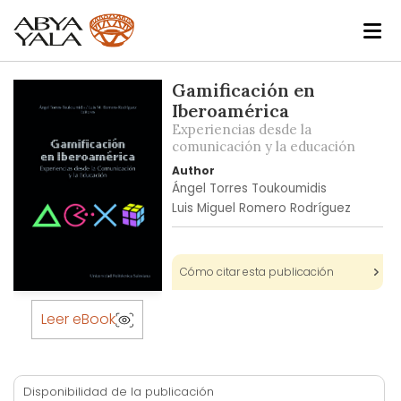
Skip
Gamificación en
to
Iberoamérica
the
Experiencias desde la
end
comunicación y la educación
of
Author
the
Ángel Torres Toukoumidis
images
Luis Miguel Romero Rodríguez
gallery
Cómo citar esta publicación
Skip
to
Leer eBook
the
beginning
of
Disponibilidad de la publicación
the