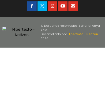
© Derechos reservados. Editorial Abya
Yala
Desarrollado por
Hipertexto - Netizen
,
2026