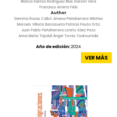
Blanca Santos Rodríguez
Blas Garzón Vera
Francisco Arrieta Félix
Author
Gemma Rosas Calbó
Jimena Peñaherrera Wilches
Marcelo Villacís Barrazueta
Patricia Pauta Ortiz
Juan Pablo Peñaherrera
Loreto Sáez Pezo
Anna María Tripaldi
Ángel Torres Toukoumidis
Año de edición:
2024
VER MÁS