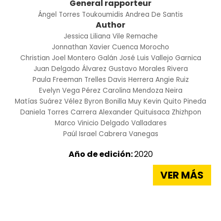
General rapporteur
Ángel Torres Toukoumidis
Andrea De Santis
Author
Jessica Liliana Vile Remache
Jonnathan Xavier Cuenca Morocho
Christian Joel Montero Galán
José Luis Vallejo Garnica
Juan Delgado Álvarez
Gustavo Morales Rivera
Paula Freeman Trelles
Davis Herrera
Angie Ruiz
Evelyn Vega Pérez
Carolina Mendoza Neira
Matías Suárez Vélez
Byron Bonilla Muy
Kevin Quito Pineda
Daniela Torres Carrera
Alexander Quituisaca Zhizhpon
Marco Vinicio Delgado Valladares
Paúl Israel Cabrera Vanegas
Año de edición:
2020
VER MÁS