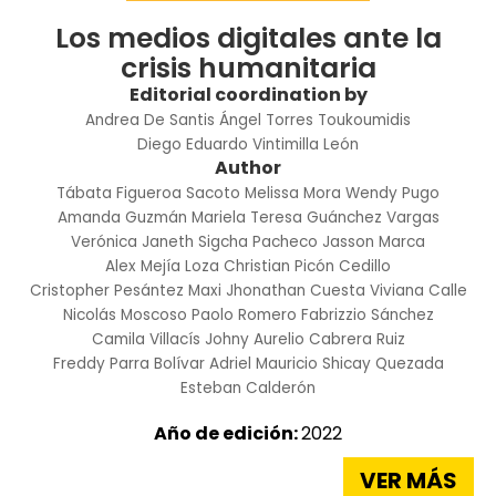
Los medios digitales ante la
crisis humanitaria
Editorial coordination by
Andrea De Santis
Ángel Torres Toukoumidis
Diego Eduardo Vintimilla León
Author
Tábata Figueroa Sacoto
Melissa Mora
Wendy Pugo
Amanda Guzmán
Mariela Teresa Guánchez Vargas
Verónica Janeth Sigcha Pacheco
Jasson Marca
Alex Mejía Loza
Christian Picón Cedillo
Cristopher Pesántez Maxi
Jhonathan Cuesta
Viviana Calle
Nicolás Moscoso
Paolo Romero
Fabrizzio Sánchez
Camila Villacís
Johny Aurelio Cabrera Ruiz
Freddy Parra Bolívar
Adriel Mauricio Shicay Quezada
Esteban Calderón
Año de edición:
2022
VER MÁS