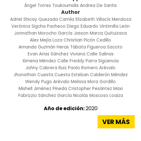
Ángel Torres Toukoumidis
Andrea De Santis
Author
Adriel Shicay Quezada
Camila Elizabeth Villacís Mendoza
Verónica Sigcha Pacheco
Diego Eduardo Vintimilla León
Jonnathan Morocho García
Jasson Marca Quituizaca
Alex Mejía Loza
Christian Picón Cedillo
Amanda Guzmán Heras
Tábata Figueroa Sacoto
Evan Arias Sánchez
Viviana Calle Salinas
Ximena Méndez Calle
Freddy Parra Sigüencia
Johny Cabrera Ruiz
Paolo Romero Arévalo
Jhonathan Cuesta Cuesta
Esteban Calderón Méndez
Wendy Pugo Arévalo
Melissa Mora Gordillo
Mishell Jiménez Pineda
Cristopher Pesántez Maxi
Fabrizzio Sánchez García
Nicolás Moscoso Loaiza
Año de edición:
2020
VER MÁS