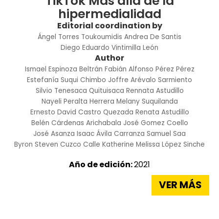
TikTok Más allá de la
hipermedialidad
Editorial coordination by
Ángel Torres Toukoumidis
Andrea De Santis
Diego Eduardo Vintimilla León
Author
Ismael Espinoza Beltrán
Fabián Alfonso Pérez Pérez
Estefanía Suqui Chimbo
Joffre Arévalo Sarmiento
Silvio Tenesaca Quituisaca
Rennata Astudillo
Nayeli Peralta Herrera
Melany Suquilanda
Ernesto David Castro Quezada
Renata Astudillo
Belén Cárdenas Arichabala
José Gomez Coello
José Asanza
Isaac Ávila Carranza
Samuel Saa
Byron Steven Cuzco Calle
Katherine Melissa López Sinche
Año de edición:
2021
VER MÁS