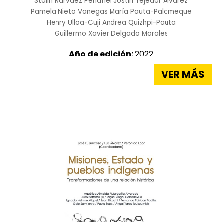
Stalin Narváez Peñafiel
Jostin Tejedor Álvarez
Pamela Nieto Vanegas
María Pauta-Palomeque
Henry Ulloa-Cuji
Andrea Quizhpi-Pauta
Guillermo Xavier Delgado Morales
Año de edición:
2022
VER MÁS