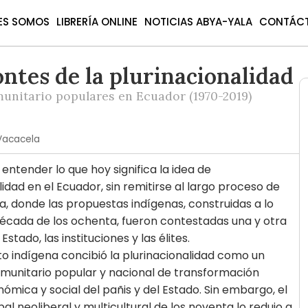
ES SOMOS
LIBRERÍA ONLINE
NOTICIAS ABYA-YALA
CONTÁC
ntes de la plurinacionalidad
unitario populares en Ecuador (1970-2019)
 Vacacela
entender lo que hoy significa la idea de
lidad en el Ecuador, sin remitirse al largo proceso de
ca, donde las propuestas indígenas, construidas a lo
década de los ochenta, fueron contestadas una y otra
Estado, las instituciones y las élites.
o indígena concibió la plurinacionalidad como un
munitario popular y nacional de transformación
nómica y social del pañis y del Estado. Sin embargo, el
al neoliberal y multicultural de los noventa lo redujo a