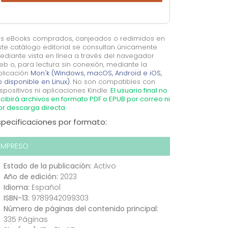
os eBooks comprados, canjeados o redimidos en
ste catálogo editorial se consultan únicamente
ediante vista en línea a través del navegador
eb o, para lectura sin conexión, mediante la
plicación
Mon'k (Windows, macOS, Android e iOS,
 disponible en Linux).
No son compatibles con
spositivos ni aplicaciones Kindle.
El usuario final no
cibirá archivos en formato PDF o EPUB por correo ni
or descarga directa.
specificaciones por formato:
IMPRESO
Estado de la publicación:
Activo
Año de edición:
2023
Idioma:
Español
ISBN-13:
9789942099303
Número de páginas del contenido principal:
335 Páginas