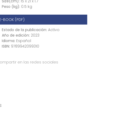
Size(cm):
15 x 21 x 1.7
Peso (kg):
0.5 kg
E-BOOK (PDF)
Estado de la publicación:
Activo
Año de edición:
2023
Idioma:
Español
ISBN:
9789942099310
ompartir en las redes sociales
s