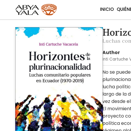
INICIO
QUIÉN
Horizo
Skip
to
Luchas com
the
end
Author
of
Inti Cartuche
the
images
No se puede 
gallery
plurinaciona
lucha políti
largo de la 
vez desde el 
El movimient
proyecto co
política eco
régimen glob