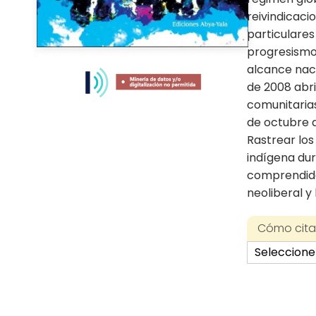
reivindicaci
particulares 
progresismo 
Skip
alcance naci
to
the
de 2008 abri
beginning
comunitaria
of
de octubre d
the
Rastrear los
images
indígena du
gallery
comprendido
neoliberal y 
Cómo citar