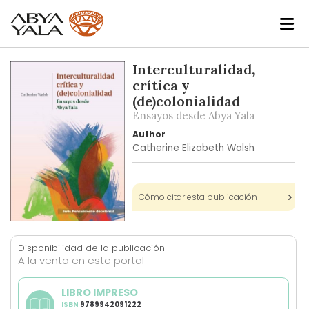
Skip
Interculturalidad,
to
crítica y
the
(de)colonialidad
end
Ensayos desde Abya Yala
of
Author
the
Catherine Elizabeth Walsh
images
gallery
Cómo citar esta publicación
Skip
to
Disponibilidad de la publicación
the
A la venta en este portal
beginning
of
LIBRO IMPRESO
the
ISBN
9789942091222