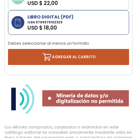
USD $ 22,00
images
gallery
LIBRO DIGITAL (PDF)
ISBN
9789978102329
USD $ 18,00
Debes seleccionar al menos un formato
AGREGAR AL CARRITO
Los eBooks comprados, canjeados o redimidos en este
catálogo editorial se consultan únicamente mediante vista en
línea a través del navegador web o, para lectura sin conexión,