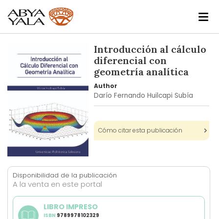
Skip
Introducción al cálculo
to
diferencial con
the
geometría analítica
end
Author
of
Darío Fernando Huilcapi Subía
the
images
gallery
Cómo citar esta publicación
Skip
to
Disponibilidad de la publicación
the
A la venta en este portal
beginning
of
LIBRO IMPRESO
the
ISBN
9789978102329