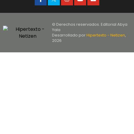
© Derechos reservados. Editorial Abya
Yala
Desarrollado por
Hipertexto - Netizen
,
2026