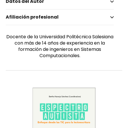
Datos del Autor
Nombre invertido
Afiliación profesional
Huilcapi Subía, Darío Fernando
Género
Masculino
Docente de la Universidad Politécnica Salesiana
con más de 14 años de experiencia en la
formación de ingenieros en Sistemas
Computacionales.