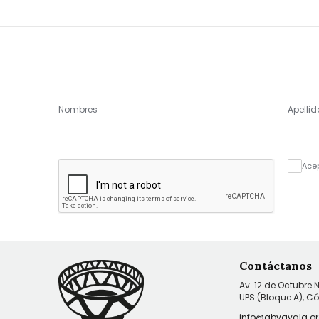
Nombres
Apellid
Ace
Contáctanos
Av. 12 de Octubre 
UPS (Bloque A), C
info@abyayala.or