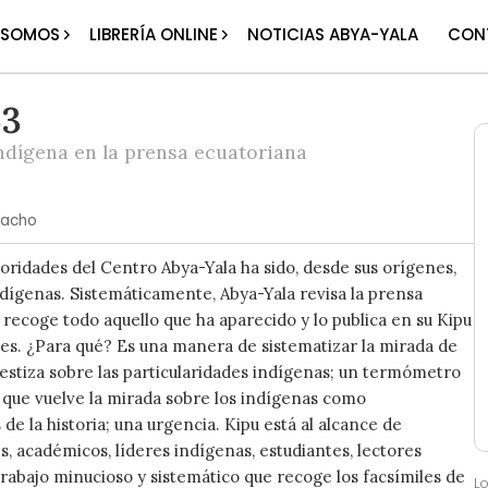
 SOMOS
LIBRERÍA ONLINE
NOTICIAS ABYA-YALA
CON
63
ndígena en la prensa ecuatoriana
lacho
ioridades del Centro Abya-Yala ha sido, desde sus orígenes,
ndígenas. Sistemáticamente, Abya-Yala revisa la prensa
 recoge todo aquello que ha aparecido y lo publica en su Kipu
es. ¿Para qué? Es una manera de sistematizar la mirada de
estiza sobre las particularidades indígenas; un termómetro
d que vuelve la mirada sobre los indígenas como
de la historia; una urgencia. Kipu está al alcance de
s, académicos, líderes indígenas, estudiantes, lectores
trabajo minucioso y sistemático que recoge los facsímiles de
L