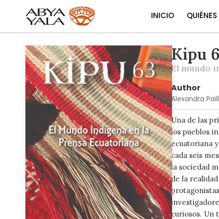
INICIO
QUIÉNES
Kipu 
Skip
to
El mundo i
the
end
Author
of
Alexandra Pail
the
images
Una de las pr
gallery
los pueblos i
ecuatoriana y
cada seis mes
la sociedad m
de la realida
protagonistas 
investigadore
curiosos. Un 