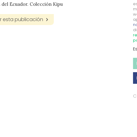
e
s del Ecuador. Colección Kipu
m
w
 esta publicación
a
no
di
re
p
E
C