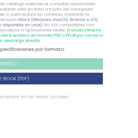
ste catálogo editorial se consultan únicamente
ediante vista en línea a través del navegador
eb o, para lectura sin conexión, mediante la
plicación
Mon'k (Windows, macOS, Android e iOS,
 disponible en Linux).
No son compatibles con
spositivos ni aplicaciones Kindle.
El usuario final no
cibirá archivos en formato PDF o EPUB por correo ni
or descarga directa.
specificaciones por formato:
IMPRESO
E-BOOK (PDF)
ompartir en las redes sociales