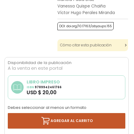
images
Vanessa Quispe Chaiña
gallery
Víctor Hugo Perales Miranda
DOI: doi.org/10.17163/abyaups.155
Cómo citar esta publicación
Disponibilidad de la publicación
A la venta en este portal
LIBRO IMPRESO
ISBN
9789942461766
USD $ 20,00
Debes seleccionar al menos un formato
AGREGAR AL CARRITO