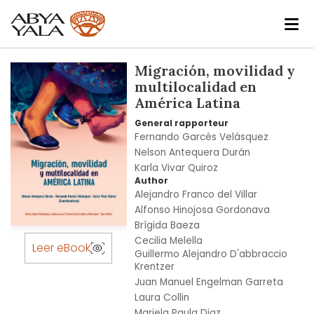
Skip
Migración, movilidad y
to
multilocalidad en
the
América Latina
end
General rapporteur
of
Fernando Garcés Velásquez
the
Nelson Antequera Durán
images
Karla Vivar Quiroz
gallery
Author
Alejandro Franco del Villar
Alfonso Hinojosa Gordonava
Brígida Baeza
Skip
Cecilia Melella
to
Leer eBook
Guillermo Alejandro D'abbraccio
the
Krentzer
beginning
Juan Manuel Engelman Garreta
of
Laura Collin
the
Mariela Paula Diaz