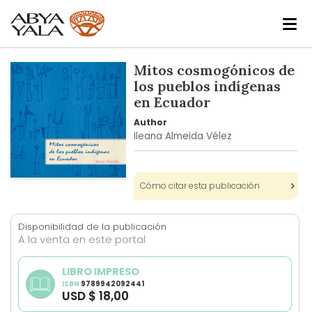
Skip
Mitos cosmogónicos de
to
los pueblos indígenas
the
en Ecuador
end
Author
of
Ileana Almeida Vélez
the
images
gallery
Skip
Cómo citar esta publicación
to
the
Disponibilidad de la publicación
beginning
A la venta en este portal
of
the
LIBRO IMPRESO
images
ISBN
9789942092441
gallery
USD $ 18,00