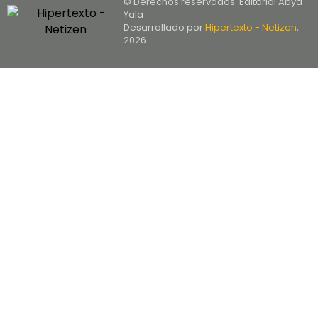
© Derechos reservados. Editorial Abya
Yala
Desarrollado por
Hipertexto - Netizen
,
2026