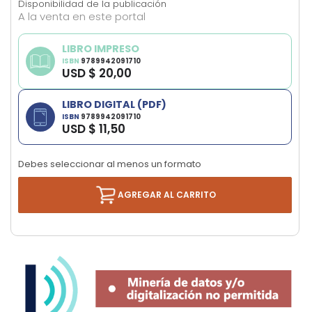
Disponibilidad de la publicación
images
A la venta en este portal
gallery
LIBRO IMPRESO
ISBN
9789942091710
USD $ 20,00
LIBRO DIGITAL (PDF)
ISBN
9789942091710
USD $ 11,50
Debes seleccionar al menos un formato
AGREGAR AL CARRITO