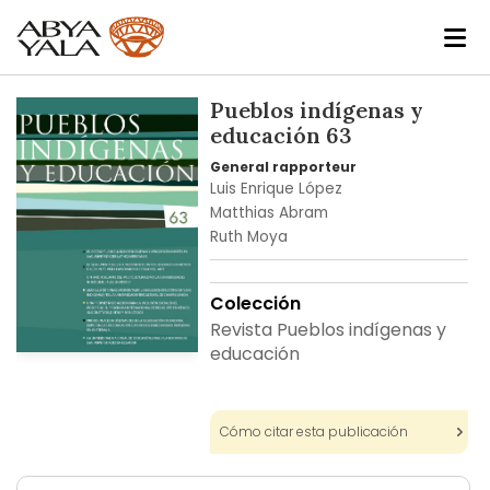
Skip
Pueblos indígenas y
to
educación 63
the
General rapporteur
end
Luis Enrique López
of
Matthias Abram
the
Ruth Moya
images
gallery
Colección
Revista Pueblos indígenas y
educación
Skip
to
the
beginning
Cómo citar esta publicación
of
the