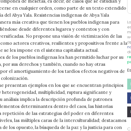
compones de mesetas, es decir, de casos que se estudian y
eerse en cualquier orden, como parte de un texto extendido
ía del Abya Yala. Resistencias indígenas de Abya Yala
nera más creativa que tienen los pueblos indígenas para
L
e
iéndose desde diferentes lugares y contextos y con
m
versificadas. No propone una visión de victimización de las
w
a
omo actores creativos, resilientes y propositivos frente a la
no
e se les impone en el sistema capitalista actual.
di
re
es de los pueblos indígenas les han permitido luchar por su
p
 por sus derechos y también, cuando no hay otras
E
, por el amortiguamiento de los tardíos efectos negativos de
 colonización.
se presentan ejemplos en los que se encuentran principios
 heterogeneidad, multiplicidad, ruptura significante y
Su análisis implica la descripción profunda de patrones
elementos determinantes dentro del caos, las historias
la repetición de las estrategias del poder en diferentes
veles, las múltiples caras de la interculturalidad; destacamos
 de los opuesto, la búsqueda de la paz y la justicia para con
C