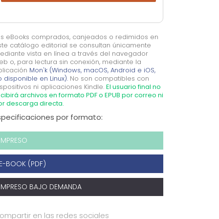
os eBooks comprados, canjeados o redimidos en
ste catálogo editorial se consultan únicamente
ediante vista en línea a través del navegador
eb o, para lectura sin conexión, mediante la
plicación
Mon'k (Windows, macOS, Android e iOS,
 disponible en Linux).
No son compatibles con
spositivos ni aplicaciones Kindle.
El usuario final no
cibirá archivos en formato PDF o EPUB por correo ni
or descarga directa.
specificaciones por formato:
IMPRESO
E-BOOK (PDF)
IMPRESO BAJO DEMANDA
ompartir en las redes sociales