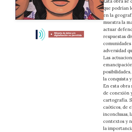
Esta obra se 
que podrían l
en la geograf
muestra la ma
Skip
to
actuar defend
the
respuestas di
beginning
comunidades c
of
adversidad qu
the
Las actuacion
images
emancipación,
gallery
posibilidades
la conquista y
En esta obra 
de conexión y
cartografía. 
caóticos, de 
inconclusas, 
contextos y ni
la importancia