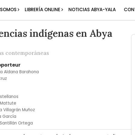
 SOMOS
LIBRERÍA ONLINE
NOTICIAS ABYA-YALA
CON
encias indígenas en Abya
as contemporáneas
pporteur
a Aldana Barahona
Cruz
stellanos
 Mattute
a Villagrán Muñoz
a García
Santillán Ortega