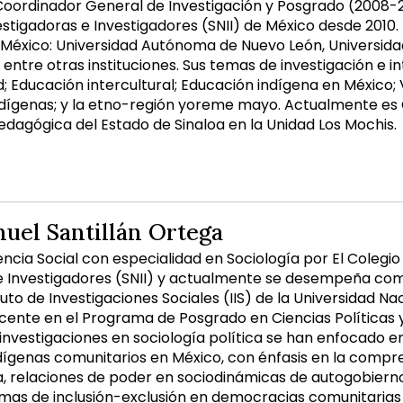
oordinador General de Investigación y Posgrado (2008-2
stigadoras e Investigadores (SNII) de México desde 2010. 
n México: Universidad Autónoma de Nuevo León, Universid
, entre otras instituciones. Sus temas de investigación e i
d; Educación intercultural; Educación indígena en México; 
ígenas; y la etno-región yoreme mayo. Actualmente es 
edagógica del Estado de Sinaloa en la Unidad Los Mochis.
uel Santillán Ortega
encia Social con especialidad en Sociología por El Colegi
 e Investigadores (SNII) y actualmente se desempeña co
ituto de Investigaciones Sociales (IIS) de la Universidad
cente en el Programa de Posgrado en Ciencias Políticas y
investigaciones en sociología política se han enfocado e
ígenas comunitarios en México, con énfasis en la compre
a, relaciones de poder en sociodinámicas de autogobierno
mas de inclusión-exclusión en democracias comunitarias