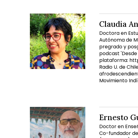
Claudia A
Doctora en Estu
Autónoma de Méx
pregrado y posg
podcast 'Desde 
plataforma: htt
Radio U. de Chil
afrodescendient
Movimiento Indíg
Ernesto G
Doctor en Enseñ
Co-fundador de 