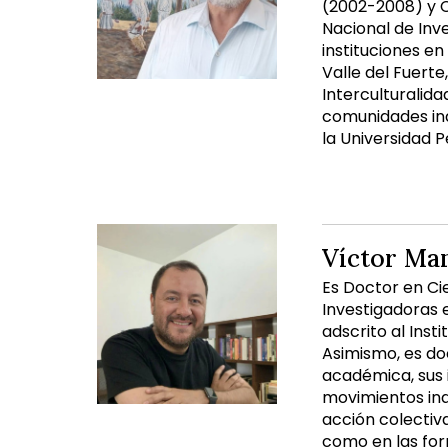
(2002-2008) y C
Nacional de Inve
instituciones e
Valle del Fuerte
Interculturalida
comunidades ind
la Universidad P
Víctor Man
Es Doctor en Ci
Investigadoras
adscrito al Inst
Asimismo, es do
académica, sus 
movimientos ind
acción colectiv
como en las for