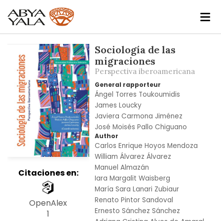
Skip
Sociología de las
to
migraciones
the
Perspectiva iberoamericana
end
General rapporteur
of
Ángel Torres Toukoumidis
the
James Loucky
images
Javiera Carmona Jiménez
gallery
José Moisés Pallo Chiguano
Author
Carlos Enrique Hoyos Mendoza
William Álvarez Álvarez
Manuel Almazán
Citaciones en:
Iara Margalit Waisberg
María Sara Lanari Zubiaur
Renato Pintor Sandoval
OpenAlex
Ernesto Sánchez Sánchez
1