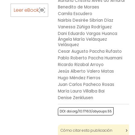
Adriana Cristina Alves do Amaral
Skip
Benedito de Moraes
to
Leer eBook
Camila Escudero
the
Nairbis Desirée Sibrian Díaz
beginning
Vanessa Zúñiga Rodríguez
of
Dani Eduardo Vargas Huanca
the
Ángela María Velásquez
images
Velásquez
gallery
Cesar Augusto Paccha Rufasto
Pablo Roberto Paccha Huamani
Ricardo Rizabal Arroyo
Jesús Alberto Valero Matas
Hugo Méndez Fierros
Juan Carlos Pacheco Rosas
María Laura Villalba Bai
Denise Zenklusen
DOI: doi.org/10.17163/abyaups.55
Cómo citar esta publicación