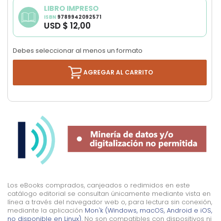
the
LIBRO IMPRESO
ISBN
9789942092571
images
USD $ 12,00
gallery
Debes seleccionar al menos un formato
AGREGAR AL CARRITO
Los eBooks comprados, canjeados o redimidos en este
catálogo editorial se consultan únicamente mediante vista en
línea a través del navegador web o, para lectura sin conexión,
mediante la aplicación
Mon'k (Windows, macOS, Android e iOS,
no disponible en Linux).
No son compatibles con dispositivos ni