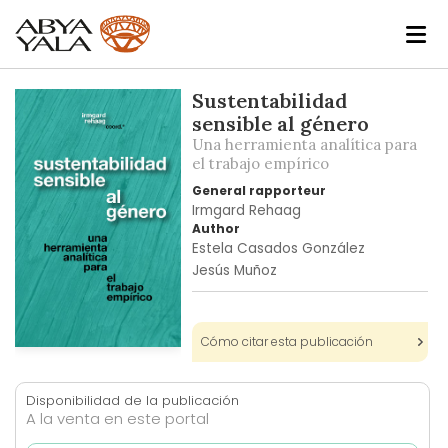
Skip
Sustentabilidad
to
sensible al género
the
Una herramienta analítica para
end
el trabajo empírico
of
General rapporteur
the
Irmgard Rehaag
images
Author
Estela Casados González
gallery
Jesús Muñoz
Cómo citar esta publicación
Skip
to
the
Disponibilidad de la publicación
A la venta en este portal
beginning
of