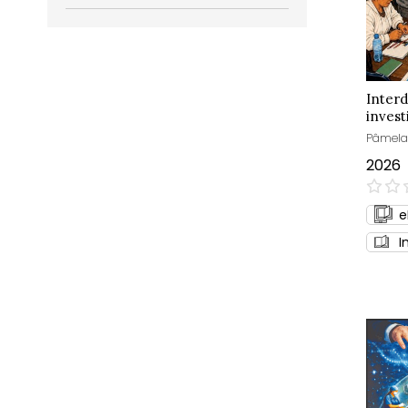
Interd
invest
partic
Pâmela 
2026
0%
e
I