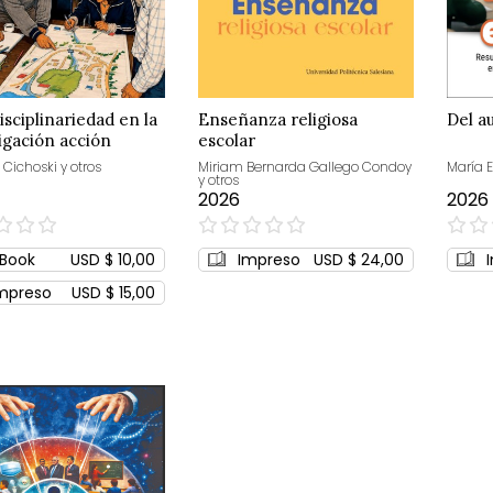
isciplinariedad en la
Enseñanza religiosa
Del au
igación acción
escolar
ipativa
Cichoski y otros
Miriam Bernarda Gallego Condoy
María E
y otros
2026
2026
0%
0%
Book
USD $ 10,00
Impreso
USD $ 24,00
mpreso
USD $ 15,00