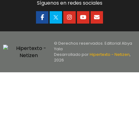
Síguenos en redes sociales
© Derechos reservados. Editorial Abya
Yala
Desarrollado por
Hipertexto - Netizen
,
2026