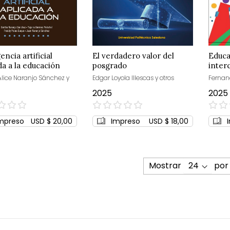
encia artificial
El verdadero valor del
Educa
da a la educación
posgrado
inter
Alice Naranjo Sánchez y
Edgar Loyola Illescas y otros
Fernand
2025
2025
0%
0%
mpreso
USD $ 20,00
Impreso
USD $ 18,00
Mostrar
por