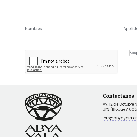
Nombres
Apellid
Ace
Contáctanos
Av. 12 de Octubre 
UPS (Bloque A), C
info@abyayala.or