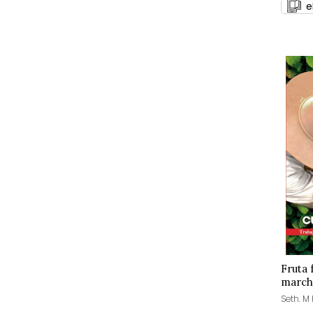
e
Fruta 
march
Seth. M