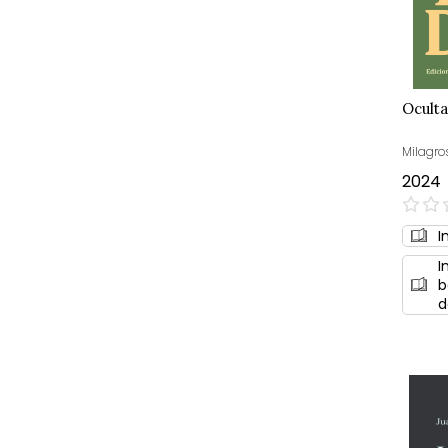
Ocult
Milagro
2024
0%
I
I
b
d