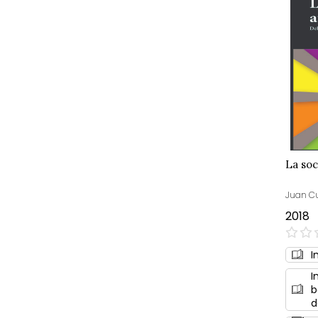
La so
Juan Cu
2018
0%
I
I
b
d