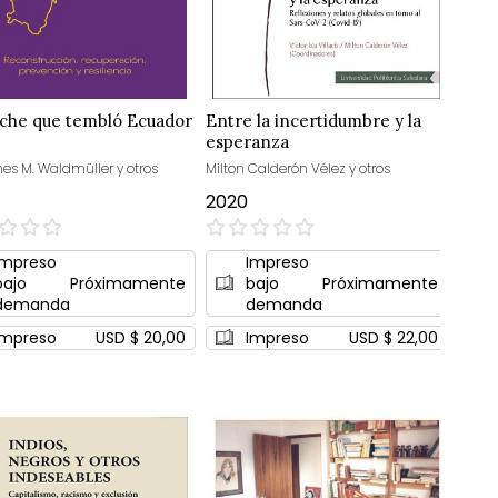
che que tembló Ecuador
Entre la incertidumbre y la
esperanza
es M. Waldmüller y otros
Milton Calderón Vélez y otros
2020
0%
Impreso
Impreso
bajo
Próximamente
bajo
Próximamente
demanda
demanda
Impreso
USD $ 20,00
Impreso
USD $ 22,00