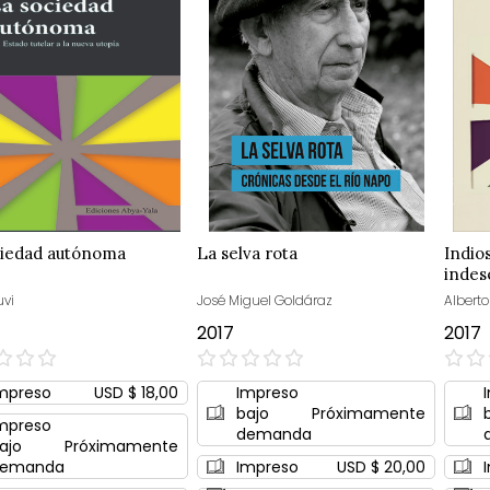
ciedad autónoma
La selva rota
Indio
indes
vi
José Miguel Goldáraz
Alberto
2017
2017
0%
0%
mpreso
USD $ 18,00
Impreso
bajo
Próximamente
mpreso
demanda
ajo
Próximamente
emanda
Impreso
USD $ 20,00