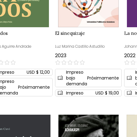
ados
El sinequizaje
La no
s Aguirre Andrade
Luz Marina Castillo Astudillo
Johann
2023
2022
0%
0%
mpreso
USD $ 12,00
Impreso
bajo
Próximamente
mpreso
demanda
ajo
Próximamente
emanda
Impreso
USD $ 19,00