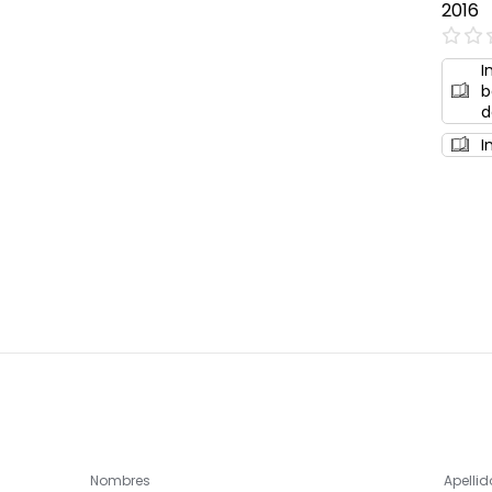
2016
0%
I
b
d
I
Nombres
Apellid