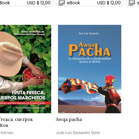
Book
USD $ 12,00
eBook
USD $ 12,00
fresca, cuerpos
Awqa pacha
itos
 Holmes
José Luis Saavedra Soria