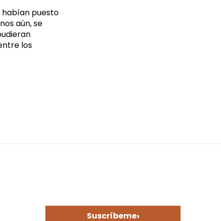
se habían puesto
nos aún, se
pudieran
entre los
›
Suscríbeme