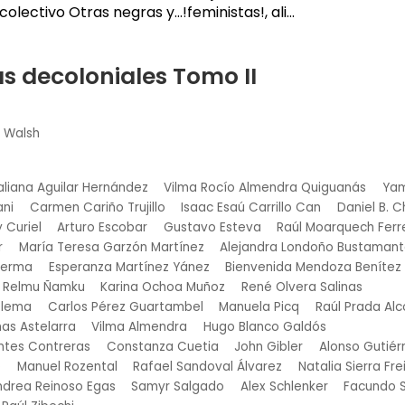
colectivo Otras negras y…!feministas!, ali...
s decoloniales Tomo II
h Walsh
aliana Aguilar Hernández
Vilma Rocío Almendra Quiguanás
Yam
ani
Carmen Cariño Trujillo
Isaac Esaú Carrillo Can
Daniel B. 
 Curiel
Arturo Escobar
Gustavo Esteva
Raúl Moarquech Ferr
r
María Teresa Garzón Martínez
Alejandra Londoño Bustaman
Lerma
Esperanza Martínez Yánez
Bienvenida Mendoza Benítez
Relmu Ñamku
Karina Ochoa Muñoz
René Olvera Salinas
olema
Carlos Pérez Guartambel
Manuela Picq
Raúl Prada Al
as Astelarra
Vilma Almendra
Hugo Blanco Galdós
antes Contreras
Constanza Cuetia
John Gibler
Alonso Gutiér
e
Manuel Rozental
Rafael Sandoval Álvarez
Natalia Sierra Fre
ndrea Reinoso Egas
Samyr Salgado
Alex Schlenker
Facundo 