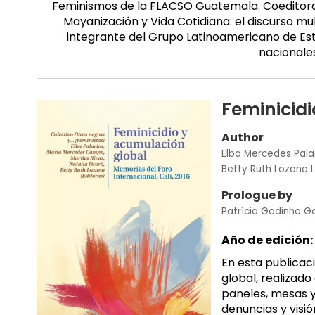
Feminismos de la FLACSO Guatemala. Coeditora d
Mayanización y Vida Cotidiana: el discurso m
integrante del Grupo Latinoamericano de Est
nacionale
Feminicid
Author
Elba Mercedes Pala
Betty Ruth Lozano 
Prologue by
Patrícia Godinho 
Año de edición:
En esta publicac
global, realizad
paneles, mesas y
denuncias y visi