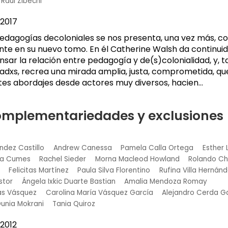
Raúl Zibechi
2017
edagogías decoloniales se nos presenta, una vez más, co
nte en su nuevo tomo. En él Catherine Walsh da continuid
sar la relación entre pedagogía y de(s)colonialidad, y, 
dxs, recrea una mirada amplia, justa, comprometida, qu
tes abordajes desde actores muy diversos, hacien...
omplementariedades y exclusiones
ndez Castillo
Andrew Canessa
Pamela Calla Ortega
Esther 
ra Cumes
Rachel Sieder
Morna Macleod Howland
Rolando C
Felicitas Martínez
Paula Silva Florentino
Rufina Villa Hernán
stor
Ángela Ixkic Duarte Bastian
Amalia Mendoza Romay
gas Vásquez
Carolina María Vásquez García
Alejandro Cerda G
unia Mokrani
Tania Quiroz
2012