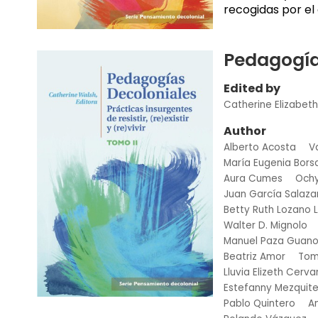
recogidas por el 
Pedagogía
Edited by
Catherine Elizabet
Author
Alberto Acosta
V
María Eugenia Bors
Aura Cumes
Ochy
Juan García Salaza
Betty Ruth Lozano 
Walter D. Mignolo
Manuel Paza Guan
Beatriz Amor
Tom
Lluvia Elizeth Cerv
Estefanny Mezquit
Pablo Quintero
A