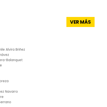
VER MÁS
ile Alvira Briñez
Chávez
era-Balanquet
te
coreza
rez Navarro
ire
Serrano