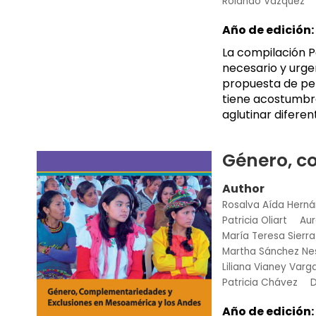
Rolando Vázquez
Año de edición:
La compilación P
necesario y urge
propuesta de pen
tiene acostumbra
aglutinar diferen
Género, c
Author
Rosalva Aída Herná
Patricia Oliart
Au
María Teresa Sierra
Martha Sánchez Ne
Liliana Vianey Var
Patricia Chávez
D
Año de edición: