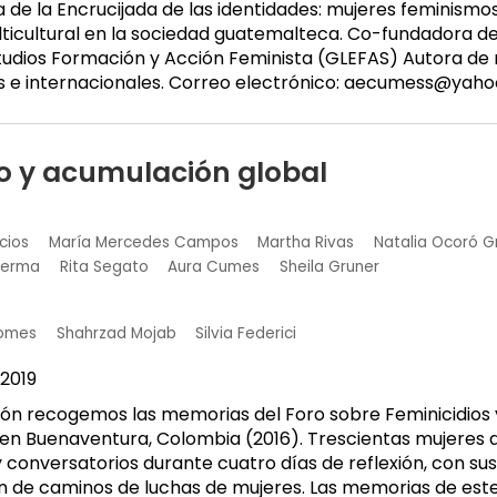
e la Encrucijada de las identidades: mujeres feminismos
ulticultural en la sociedad guatemalteca. Co-fundadora 
udios Formación y Acción Feminista (GLEFAS) Autora de mú
s e internacionales. Correo electrónico: aecumess@yaho
io y acumulación global
cios
María Mercedes Campos
Martha Rivas
Natalia Ocoró G
Lerma
Rita Segato
Aura Cumes
Sheila Gruner
Gomes
Shahrzad Mojab
Silvia Federici
2019
ión recogemos las memorias del Foro sobre Feminicidios
o en Buenaventura, Colombia (2016). Trescientas mujeres 
 conversatorios durante cuatro días de reflexión, con sus
ón de caminos de luchas de mujeres. Las memorias de est