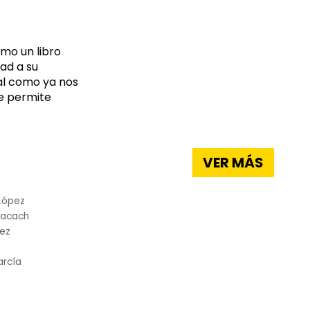
mo un libro
ad a su
tal como ya nos
e permite
VER MÁS
López
hacach
dez
arcía