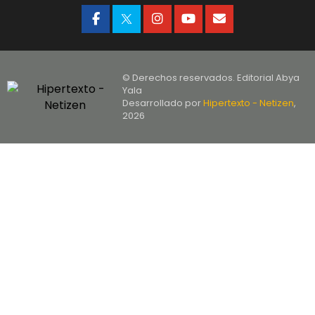
© Derechos reservados. Editorial Abya
Yala
Desarrollado por
Hipertexto - Netizen
,
2026