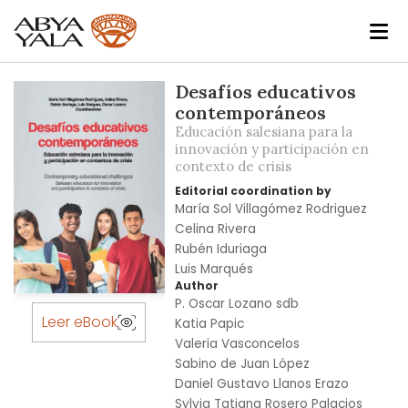
Skip
Desafíos educativos
to
contemporáneos
the
Educación salesiana para la
end
innovación y participación en
contexto de crisis
of
the
Editorial coordination by
images
María Sol Villagómez Rodriguez
gallery
Celina Rivera
Rubén Iduriaga
Luis Marqués
Author
Skip
P. Oscar Lozano sdb
to
Leer eBook
Katia Papic
the
Valeria Vasconcelos
beginning
Sabino de Juan López
of
Daniel Gustavo Llanos Erazo
the
Sylvia Tatiana Rosero Palacios