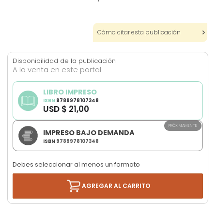
images
gallery
Cómo citar esta publicación
Disponibilidad de la publicación
A la venta en este portal
LIBRO IMPRESO
ISBN
9789978107348
USD $ 21,00
PRÓXIMAMENTE
IMPRESO BAJO DEMANDA
ISBN
9789978107348
Debes seleccionar al menos un formato
AGREGAR AL CARRITO