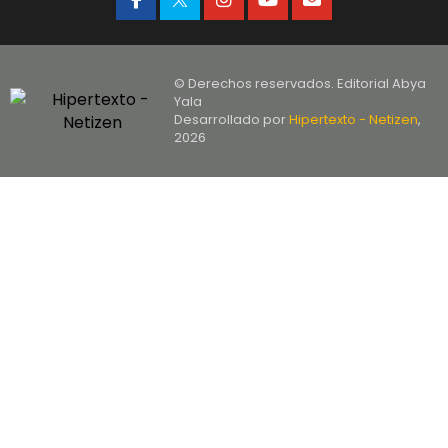
© Derechos reservados. Editorial Abya
Yala
Desarrollado por
Hipertexto - Netizen
,
2026