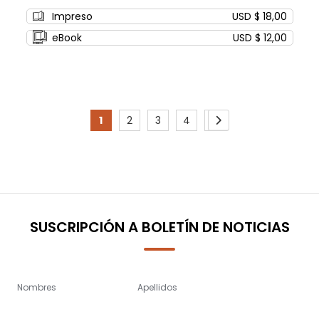
0%
Impreso
USD $ 18,00
eBook
USD $ 12,00
Page
1
2
3
4
5
You're
Page
Page
Page
Page
Page
Siguiente
currently
reading
page
SUSCRIPCIÓN A BOLETÍN DE NOTICIAS
Nombres
Apellidos