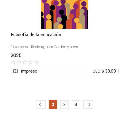
Filosofía de la educación
Floralba del Rocío Aguilar Gordón y otros
2025
0%
Impreso
USD $ 30,00
Page
1
2
3
4
5
Page
Previous
Page
You're
Page
Page
Page
Page
Siguiente
currently
reading