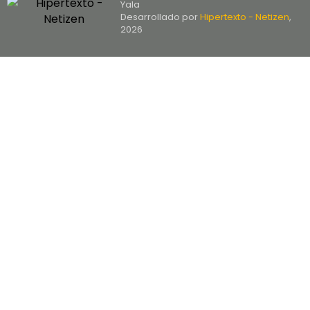
Yala
Desarrollado por
Hipertexto - Netizen
,
2026