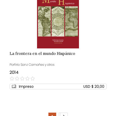
La frontera en el mundo Hispánico
Porfirio Sanz Camañes y otros
2014
0%
Impreso
USD $ 20,00
Page