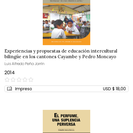
Experiencias y propuestas de educación intercultural
bilingüe en los cantones Cayambe y Pedro Moncayo
(Ecuador)
Luis Alfredo Peña Jarrín
2014
0%
Impreso
USD $ 18,00