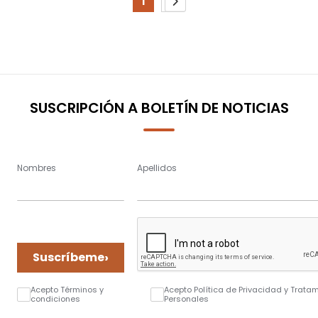
1
2
You're
Page
Page
Siguiente
currently
reading
page
SUSCRIPCIÓN A BOLETÍN DE NOTICIAS
Nombres
Apellidos
›
Suscríbeme
Acepto Términos y
Acepto Política de Privacidad y Trata
condiciones
Personales