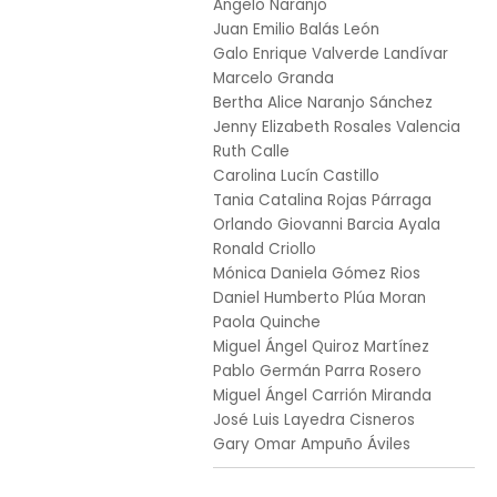
Angelo Naranjo
images
Juan Emilio Balás León
gallery
Galo Enrique Valverde Landívar
Marcelo Granda
Bertha Alice Naranjo Sánchez
Jenny Elizabeth Rosales Valencia
Ruth Calle
Carolina Lucín Castillo
Tania Catalina Rojas Párraga
Orlando Giovanni Barcia Ayala
Ronald Criollo
Mónica Daniela Gómez Rios
Daniel Humberto Plúa Moran
Paola Quinche
Miguel Ángel Quiroz Martínez
Pablo Germán Parra Rosero
Miguel Ángel Carrión Miranda
José Luis Layedra Cisneros
Gary Omar Ampuño Áviles