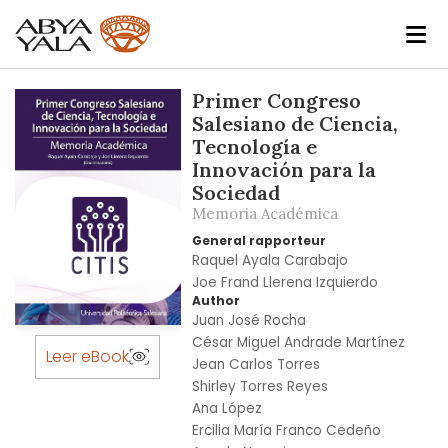
Skip
Primer Congreso
to
Salesiano de Ciencia,
the
Tecnología e
end
Innovación para la
of
Sociedad
the
Memoria Académica
images
General rapporteur
gallery
Raquel Ayala Carabajo
Joe Frand Llerena Izquierdo
Author
Juan José Rocha
Skip
César Miguel Andrade Martínez
to
Leer eBook
Jean Carlos Torres
the
Shirley Torres Reyes
beginning
Ana López
of
Ercilia María Franco Cedeño
the