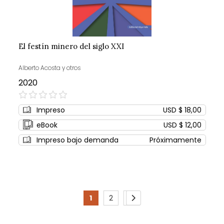
El festín minero del siglo XXI
Alberto Acosta y otros
2020
0%
Impreso
USD $ 18,00
eBook
USD $ 12,00
Impreso bajo demanda
Próximamente
Page
1
2
3
You're
Page
Page
Page
Siguiente
currently