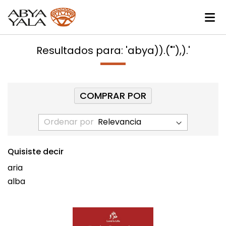
Resultados para: 'abya)).("'),).'
COMPRAR POR
Ordenar por
Quisiste decir
aria
alba