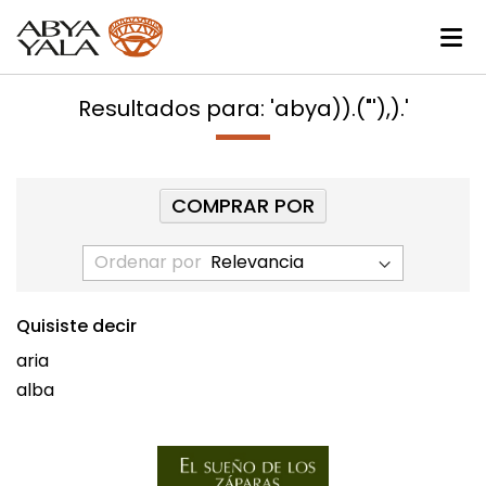
Resultados para: 'abya)).("'),).'
COMPRAR POR
Ordenar por
Quisiste decir
aria
alba