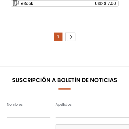
eBook
USD $ 7,00
Page
1
2
You're
Page
Page
Siguiente
currently
reading
page
SUSCRIPCIÓN A BOLETÍN DE NOTICIAS
Nombres
Apellidos