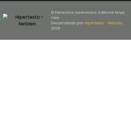
© Derechos reservados. Editorial Abya
Yala
Desarrollado por
Hipertexto - Netizen
,
2026