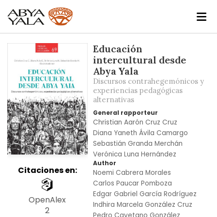
Skip
Educación
to
intercultural desde
the
Abya Yala
end
Discursos contrahegemónicos y
of
experiencias pedagógicas
alternativas
the
images
General rapporteur
gallery
Christian Aarón Cruz Cruz
Diana Yaneth Ávila Camargo
Sebastián Granda Merchán
Verónica Luna Hernández
Author
Citaciones en:
Noemi Cabrera Morales
Carlos Paucar Pomboza
Edgar Gabriel García Rodríguez
OpenAlex
Indhira Marcela González Cruz
2
Pedro Cayetano González