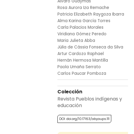
Álvaro Guaymás
Rosa Aurora Iza Remache
Patricia Elizabeth Raygoza Ibarra
Alma Karina García Torres
Carla Palacios Morales
Viridiana Gómez Peredo
Maria Julieta Abba
Júlia de Cássia Fonseca da Silva
Artur Cardozo Raphael
Hernán Hermosa Mantilla
Paola Umaña Serrato
Carlos Paucar Pomboza
Colección
Revista Pueblos indígenas y
educación
DOI: doi.org/10.17163/abyaups.111