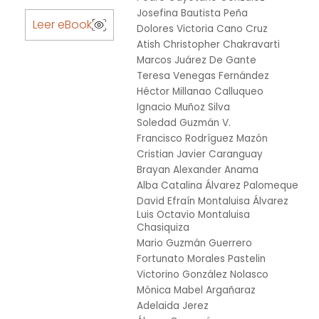
Skip
Josefina Bautista Peña
to
Leer eBook
Dolores Victoria Cano Cruz
the
Atish Christopher Chakravarti
beginning
Marcos Juárez De Gante
of
Teresa Venegas Fernández
the
Héctor Millanao Calluqueo
images
Ignacio Muñoz Silva
gallery
Soledad Guzmán V.
Francisco Rodríguez Mazón
Cristian Javier Caranguay
Brayan Alexander Anama
Alba Catalina Álvarez Palomeque
David Efraín Montaluisa Álvarez
Luis Octavio Montaluisa
Chasiquiza
Mario Guzmán Guerrero
Fortunato Morales Pastelin
Victorino González Nolasco
Mónica Mabel Argañaraz
Adelaida Jerez