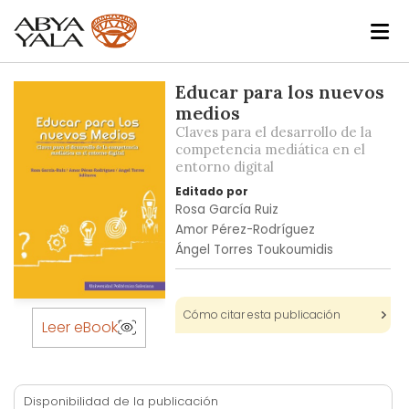
Skip
Educar para los nuevos
to
medios
the
Claves para el desarrollo de la
end
competencia mediática en el
entorno digital
of
the
Editado por
images
Rosa García Ruiz
gallery
Amor Pérez-Rodríguez
Ángel Torres Toukoumidis
Skip
Cómo citar esta publicación
to
Leer eBook
the
beginning
of
Disponibilidad de la publicación
the