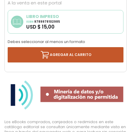
A la venta en este portal
images
gallery
LIBRO IMPRESO
ISBN
9789978102985
USD $ 15,00
Debes seleccionar al menos un formato
AGREGAR AL CARRITO
Los eBooks comprados, canjeados o redimidos en este
catálogo editorial se consultan únicamente mediante vista en
línea a través del navegador web o, para lectura sin conexión,