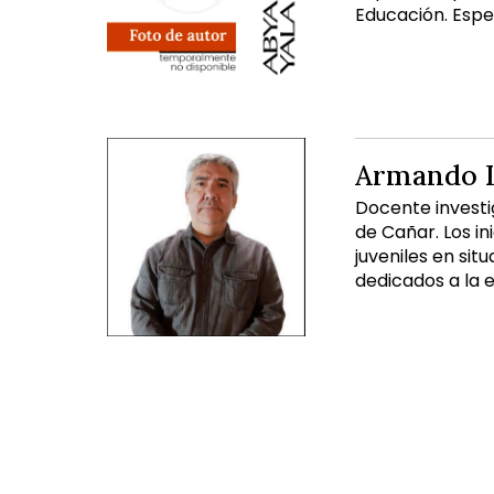
Educación. Espec
Armando L
Docente investig
de Cañar. Los i
juveniles en sit
dedicados a la e