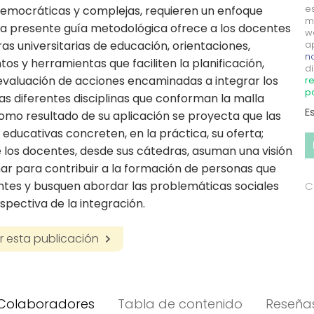
e
 democráticas y complejas, requieren un enfoque
m
La presente guía metodológica ofrece a los docentes
w
ras universitarias de educación, orientaciones,
a
no
os y herramientas que faciliten la planificación,
di
evaluación de acciones encaminadas a integrar los
re
p
as diferentes disciplinas que conforman la malla
E
Como resultado de su aplicación se proyecta que las
s educativas concreten, en la práctica, su oferta;
los docentes, desde sus cátedras, asuman una visión
inar para contribuir a la formación de personas que
ntes y busquen abordar las problemáticas sociales
C
spectiva de la integración.
 esta publicación
Colaboradores
Tabla de contenido
Reseña