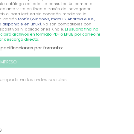
ste catálogo editorial se consultan únicamente
ediante vista en línea a través del navegador
eb o, para lectura sin conexión, mediante la
plicación
Mon'k (Windows, macOS, Android e iOS,
 disponible en Linux).
No son compatibles con
spositivos ni aplicaciones Kindle.
El usuario final no
cibirá archivos en formato PDF o EPUB por correo ni
or descarga directa.
specificaciones por formato:
IMPRESO
ompartir en las redes sociales
s