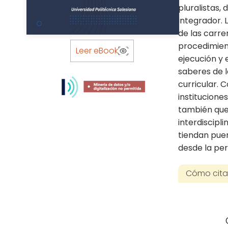
pluralistas,
integrador. 
de las carre
Skip
procedimient
to
Leer eBook
ejecución y 
the
saberes de l
beginning
of
curricular. 
the
institucione
images
también que 
gallery
interdiscipl
tiendan pue
desde la per
Cómo citar