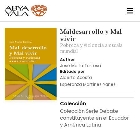
Skip
Maldesarrollo y Mal
to
vivir
the
Pobreza y violencia a escala
end
mundial
of
Author
the
José María Tortosa
images
Editado por
Alberto Acosta
gallery
Esperanza Martínez Yánez
Skip
Colección
to
Colección Serie Debate
the
constituyente en el Ecuador
beginning
y América Latina
of
the