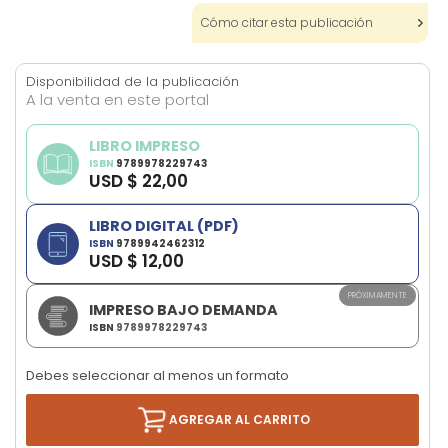
images
Cómo citar esta publicación
gallery
Disponibilidad de la publicación
A la venta en este portal
LIBRO IMPRESO
ISBN
9789978229743
USD $ 22,00
LIBRO DIGITAL (PDF)
ISBN
9789942462312
USD $ 12,00
PRÓXIMAMENTE
IMPRESO BAJO DEMANDA
ISBN
9789978229743
Debes seleccionar al menos un formato
AGREGAR AL CARRITO