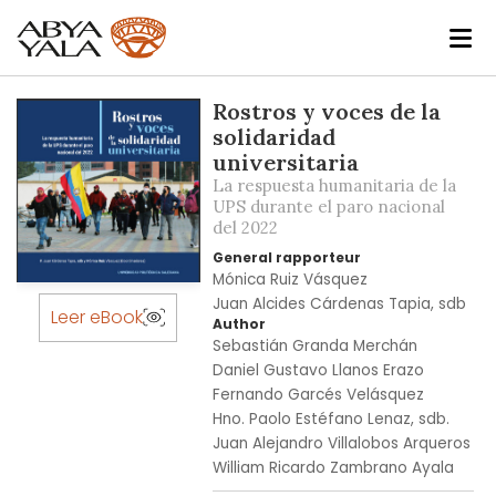
Skip
Rostros y voces de la
to
solidaridad
the
universitaria
end
La respuesta humanitaria de la
of
UPS durante el paro nacional
del 2022
the
images
General rapporteur
gallery
Mónica Ruiz Vásquez
Skip
Juan Alcides Cárdenas Tapia, sdb
to
Leer eBook
Author
the
Sebastián Granda Merchán
beginning
Daniel Gustavo Llanos Erazo
of
Fernando Garcés Velásquez
the
Hno. Paolo Estéfano Lenaz, sdb.
images
Juan Alejandro Villalobos Arqueros
gallery
William Ricardo Zambrano Ayala