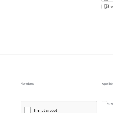
e
Nombres
Apellid
Ace