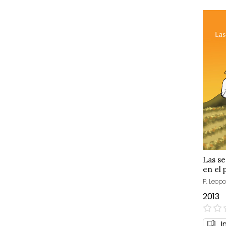
Las se
en el 
P. Leopo
2013
0%
I