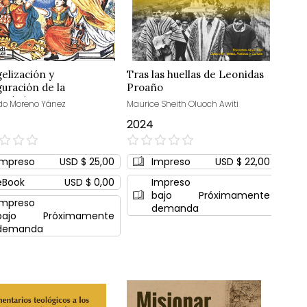
elización y
Tras las huellas de Leonidas
guración de la
Proaño
iandad ecuatoriana
o Moreno Yánez
Maurice Sheith Oluoch Awiti
2024
0%
Impreso
USD $ 25,00
Impreso
USD $ 22,00
eBook
USD $ 0,00
Impreso
bajo
Próximamente
Impreso
demanda
bajo
Próximamente
demanda