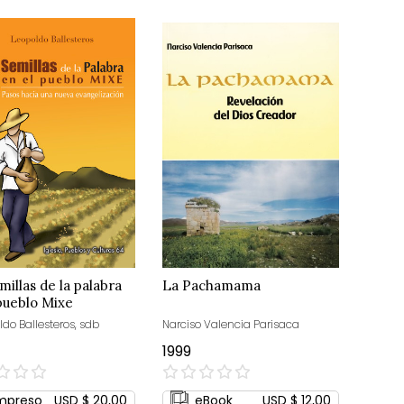
millas de la palabra
La Pachamama
pueblo Mixe
ldo Ballesteros, sdb
Narciso Valencia Parisaca
1999
0%
mpreso
USD $ 20,00
eBook
USD $ 12,00