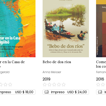
 en la Casa de
Bebo de dos ríos
Comen
ö
los c
zgerald
Anna Meisser
Fernan
2019
2016
0%
0%
mpreso
USD $ 18,00
Impreso
USD $ 24,00