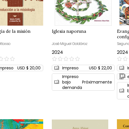
ía de la misión
Iglesia naporuna
Evang
confi
crist
ttasso
José Miguel Goldáraz
Segund
2024
2024
0%
0%
mpreso
USD $ 20,00
Impreso
USD $ 22,00
Impreso
bajo
Próximamente
demanda