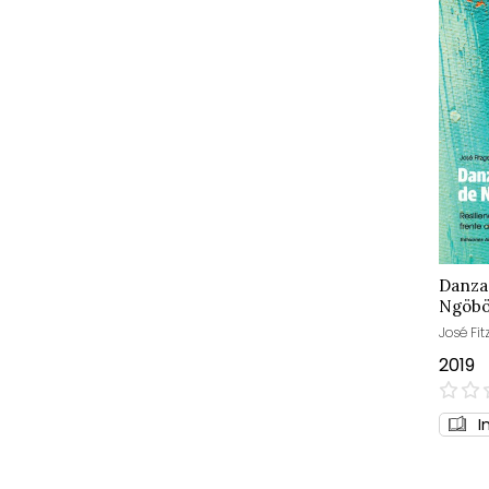
Danzar
Ngöb
José Fit
2019
0%
I