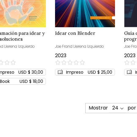
mación para idear y
Idear con Blender
Guía 
 soluciones
prog
nd Llerena Izquierdo
Joe Frand Llerena Izquierdo
Joe Fra
2023
2023
0%
0%
mpreso
USD $ 30,00
Impreso
USD $ 25,00
Book
USD $ 18,00
Mostrar
por