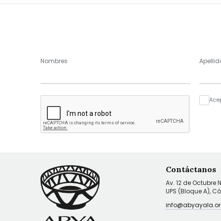
Nombres
Apellid
Ace
Contáctanos
Av. 12 de Octubre 
UPS (Bloque A), C
info@abyayala.or