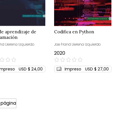
de aprendizaje de
Codifica en Python
ramación
nd Llerena Izquierdo
Joe Frand Llerena Izquierdo
2020
0%
Impreso
USD $ 24,00
Impreso
USD $ 27,00
 página