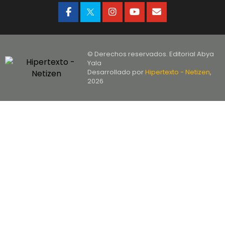
© Derechos reservados. Editorial Abya
Yala
Desarrollado por
Hipertexto - Netizen
,
2026