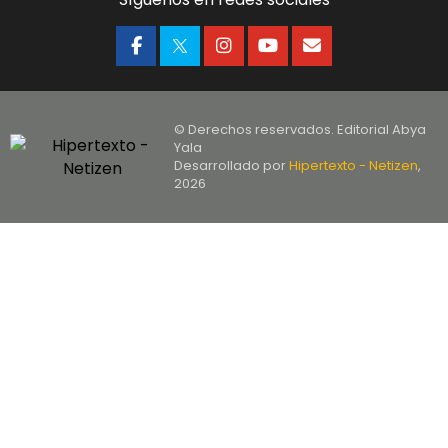
© Derechos reservados. Editorial Abya
Yala
Desarrollado por
Hipertexto - Netizen
,
2026