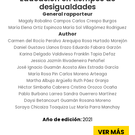
desigualdades
General rapporteur
Magaly Robalino Campos
Carlos Crespo Burgos
María Elena Ortiz Espinoza
María Sol Villagómez Rodriguez
Author
Carmen del Rocío Peralvo Arequipa
Rosa Hurtado Morejón
Daniel Gustavo Llanos Erazo
Eduardo Fabara Garzón
Karina Delgado Valdivieso
Franklin Tapia Defaz
Jessica Jazmín Rivadeneira Peñafiel
José Ignacio Guamán Acosta
Alex Estrada García
María Rosa Pin
Carlos Moreno Arteaga
Martha Albuja Argüello
Ruth Páez Granja
Héctor Simbaña Cabrera
Cristina Orozco Ocaña
Pablo Burbano Larrea
Sandra Guerrero Martínez
Daysi Betancourt Guamán
Rosana Moreno
Soraya Chicaiza Toaquiza
Luz María Parra Manchay
Año de edición:
2021
VER MÁS