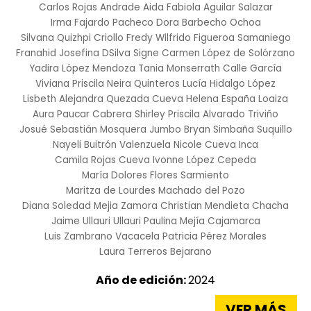
Carlos Rojas Andrade
Aida Fabiola Aguilar Salazar
Irma Fajardo Pacheco
Dora Barbecho Ochoa
Silvana Quizhpi Criollo
Fredy Wilfrido Figueroa Samaniego
Franahid Josefina DSilva Signe
Carmen López de Solórzano
Yadira López Mendoza
Tania Monserrath Calle García
Viviana Priscila Neira Quinteros
Lucía Hidalgo López
Lisbeth Alejandra Quezada Cueva
Helena España Loaiza
Aura Paucar Cabrera
Shirley Priscila Alvarado Triviño
Josué Sebastián Mosquera Jumbo
Bryan Simbaña Suquillo
Nayeli Buitrón Valenzuela
Nicole Cueva Inca
Camila Rojas Cueva
Ivonne López Cepeda
María Dolores Flores Sarmiento
Maritza de Lourdes Machado del Pozo
Diana Soledad Mejia Zamora
Christian Mendieta Chacha
Jaime Ullauri Ullauri
Paulina Mejía Cajamarca
Luis Zambrano Vacacela
Patricia Pérez Morales
Laura Terreros Bejarano
Año de edición:
2024
VER MÁS