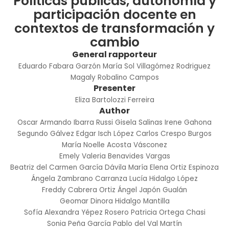
Políticas públicas, autonomía y
participación docente en
contextos de transformación y
cambio
General rapporteur
Eduardo Fabara Garzón
María Sol Villagómez Rodriguez
Magaly Robalino Campos
Presenter
Eliza Bartolozzi Ferreira
Author
Oscar Armando Ibarra Russi
Gisela Salinas
Irene Gahona
Segundo Gálvez
Edgar Isch López
Carlos Crespo Burgos
María Noelle Acosta Vásconez
Emely Valeria Benavides Vargas
Beatriz del Carmen García Dávila
María Elena Ortiz Espinoza
Ángela Zambrano Carranza
Lucía Hidalgo López
Freddy Cabrera Ortiz
Ángel Japón Gualán
Geomar Dinora Hidalgo Mantilla
Sofía Alexandra Yépez Rosero
Patricia Ortega Chasi
Sonia Peña García
Pablo del Val Martín