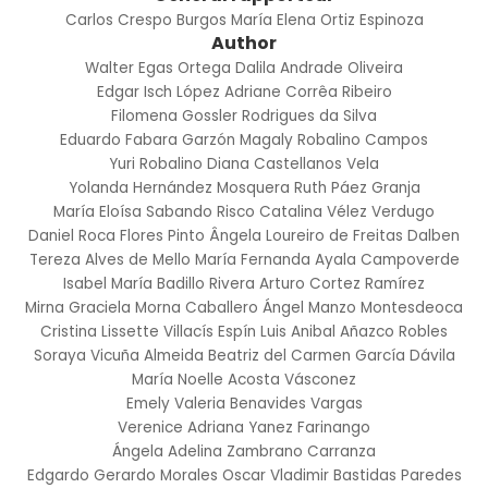
Carlos Crespo Burgos
María Elena Ortiz Espinoza
Author
Walter Egas Ortega
Dalila Andrade Oliveira
Edgar Isch López
Adriane Corrêa Ribeiro
Filomena Gossler Rodrigues da Silva
Eduardo Fabara Garzón
Magaly Robalino Campos
Yuri Robalino
Diana Castellanos Vela
Yolanda Hernández Mosquera
Ruth Páez Granja
María Eloísa Sabando Risco
Catalina Vélez Verdugo
Daniel Roca Flores Pinto
Ângela Loureiro de Freitas Dalben
Tereza Alves de Mello
María Fernanda Ayala Campoverde
Isabel María Badillo Rivera
Arturo Cortez Ramírez
Mirna Graciela Morna Caballero
Ángel Manzo Montesdeoca
Cristina Lissette Villacís Espín
Luis Anibal Añazco Robles
Soraya Vicuña Almeida
Beatriz del Carmen García Dávila
María Noelle Acosta Vásconez
Emely Valeria Benavides Vargas
Verenice Adriana Yanez Farinango
Ángela Adelina Zambrano Carranza
Edgardo Gerardo Morales
Oscar Vladimir Bastidas Paredes