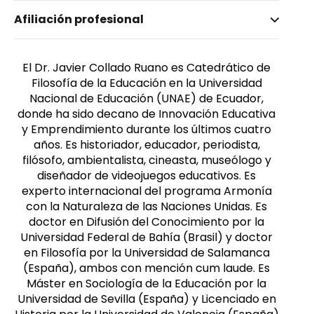
Nombre invertido
Afiliación profesional
Collado Ruano, Javier
Afiliación
Género
Universidad Nacional de Educación (UNAE)
Masculino
El Dr. Javier Collado Ruano es Catedrático de
Filosofía de la Educación en la Universidad
Nacional de Educación (UNAE) de Ecuador,
donde ha sido decano de Innovación Educativa
y Emprendimiento durante los últimos cuatro
años. Es historiador, educador, periodista,
filósofo, ambientalista, cineasta, museólogo y
diseñador de videojuegos educativos. Es
experto internacional del programa Armonía
con la Naturaleza de las Naciones Unidas. Es
doctor en Difusión del Conocimiento por la
Universidad Federal de Bahía (Brasil) y doctor
en Filosofía por la Universidad de Salamanca
(España), ambos con mención cum laude. Es
Máster en Sociología de la Educación por la
Universidad de Sevilla (España) y Licenciado en