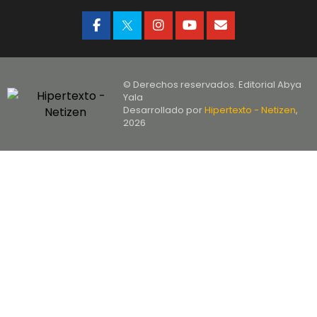
© Derechos reservados. Editorial Abya
Yala
Desarrollado por
Hipertexto - Netizen
,
2026