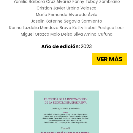
Yamilia Bárbara Cruz Álvarez
Fanny Tubay Zambrano
Cristian Javier Urbina Velasco
María Fernanda Alvarado Ávila
Joselin Katerine Segovia Sarmiento
Karina Luzdelia Mendoza Bravo
Katty Isabel Posligua Loor
Miguel Orozco Malo
Delsa Silva Amino Cufuna
Año de edición:
2023
VER MÁS