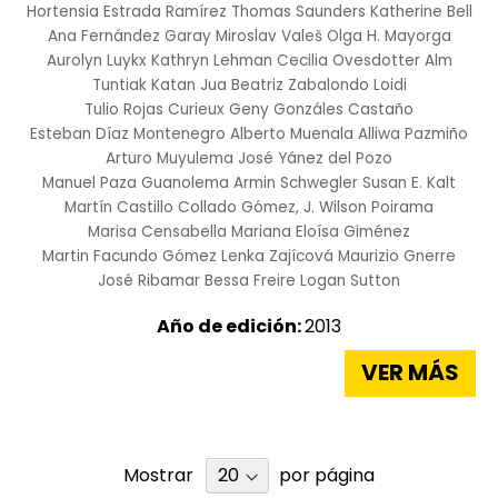
Hortensia Estrada Ramírez
Thomas Saunders
Katherine Bell
Ana Fernández Garay
Miroslav Valeš
Olga H. Mayorga
Aurolyn Luykx
Kathryn Lehman
Cecilia Ovesdotter Alm
Tuntiak Katan Jua
Beatriz Zabalondo Loidi
Tulio Rojas Curieux
Geny Gonzáles Castaño
Esteban Díaz Montenegro
Alberto Muenala
Alliwa Pazmiño
Arturo Muyulema
José Yánez del Pozo
Manuel Paza Guanolema
Armin Schwegler
Susan E. Kalt
Martín Castillo Collado
Gómez, J.
Wilson Poirama
Marisa Censabella
Mariana Eloísa Giménez
Martin Facundo Gómez
Lenka Zajícová
Maurizio Gnerre
José Ribamar Bessa Freire
Logan Sutton
Año de edición:
2013
VER MÁS
Mostrar
por página