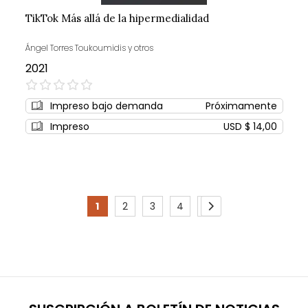
TikTok Más allá de la hipermedialidad
Ángel Torres Toukoumidis y otros
2021
0%
Impreso bajo demanda
Próximamente
Impreso
USD $ 14,00
Page
1
2
3
4
5
You're
Page
Page
Page
Page
Page
Siguiente
currently
reading
page