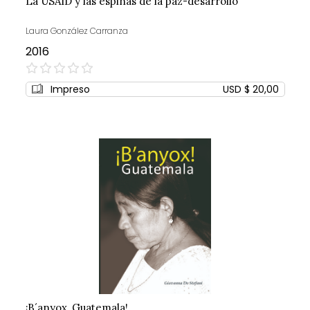
La USAID y las espinas de la paz-desarrollo
Laura González Carranza
2016
0%
Impreso
USD $ 20,00
¡B´anyox, Guatemala!