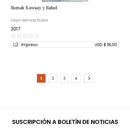
Sumak Kawsay y Salud
César Hermida Bustos
2017
0%
Impreso
USD $ 18,00
Page
1
2
3
4
5
You're
Page
Page
Page
Page
Page
Siguiente
currently
reading
page
SUSCRIPCIÓN A BOLETÍN DE NOTICIAS