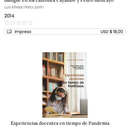
bilingüe en los cantones Cayambe y Pedro Moncayo
(Ecuador)
Luis Alfredo Peña Jarrín
2014
0%
Impreso
USD $ 18,00
Experiencias docentes en tiempo de Pandemia