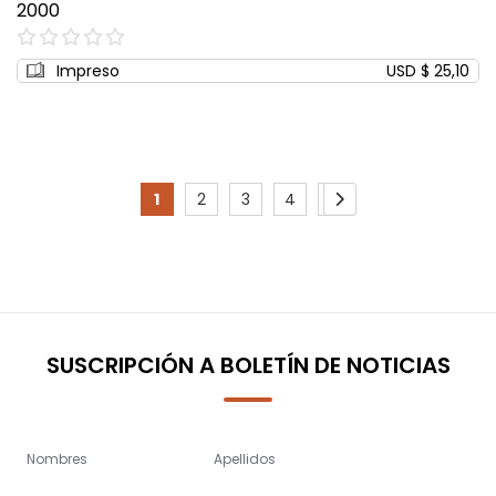
2000
0%
Impreso
USD $ 25,10
Page
1
2
3
4
5
You're
Page
Page
Page
Page
Page
Siguiente
currently
reading
page
SUSCRIPCIÓN A BOLETÍN DE NOTICIAS
Nombres
Apellidos