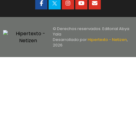
© Derechos reservados. Editorial Abya
Yala
Desarrollado por
Hipertexto - Netizen
,
2026