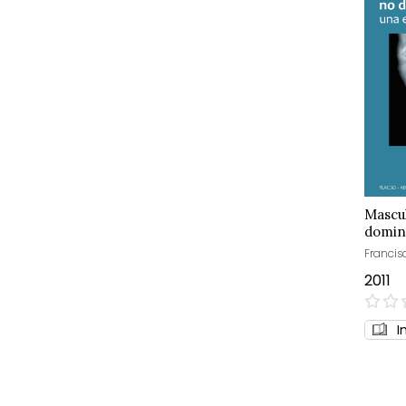
Mascu
domin
etnogr
Francis
2011
0%
I