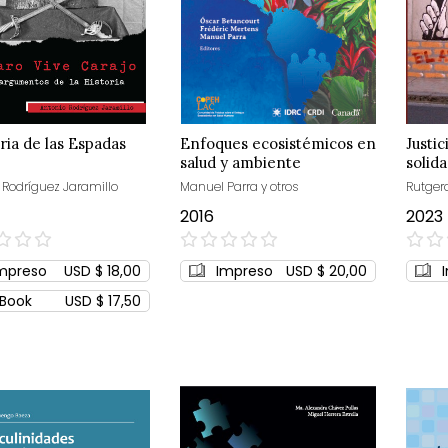
ia de las Espadas
Enfoques ecosistémicos en
Justic
salud y ambiente
solid
 Rodríguez Jaramillo
Manuel Parra y otros
Rutgerd
2016
2023
0%
0%
mpreso
USD $ 18,00
Impreso
USD $ 20,00
Book
USD $ 17,50