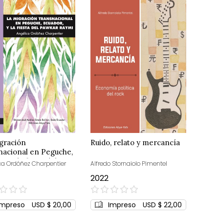
gración
Ruido, relato y mercancía
nacional en Peguche,
r, y la fiesta del
ca Ordóñez Charpentier
Alfredo Stornaiolo Pimentel
ar Raymi
2022
0%
Impreso
USD $ 20,00
Impreso
USD $ 22,00