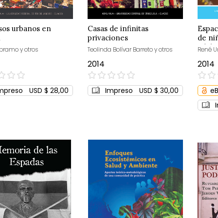
sos urbanos en
Casas de infinitas
Espac
n
privaciones
de ni
adole
bramo y otros
Teolinda Bolívar Barreto y otros
René U
del M
2014
2014
0%
0%
mpreso
USD $ 28,00
Impreso
USD $ 30,00
e