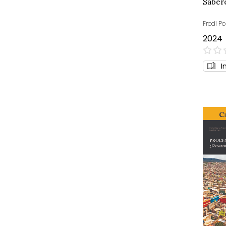
Sabere
Fredi Po
2024
0%
I