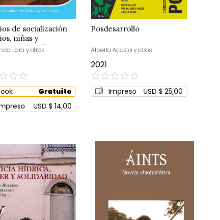
ios de socialización
Posdesarrollo
ños, niñas y
scentes en el Centro
nda Lara y otros
Alberto Acosta y otros
uchacho Trabajador
2021
0%
Book
Gratuito
Impreso
USD $ 25,00
Impreso
USD $ 14,00