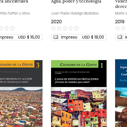
s ancestrales
Agua, poder y tecnología
Viole
derec
rtilla Farfán y otros
Juan Pablo Hidalgo Bastidas
María V
2020
2019
0%
0%
mpreso
USD $ 16,00
Impreso
USD $ 18,00