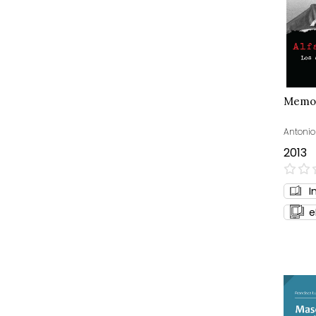
Memor
Antonio
2013
0%
I
e