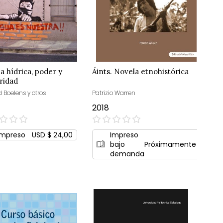
ia hídrica, poder y
Áints. Novela etnohistórica
aridad
 Boelens y otros
Patrizio Warren
2018
0%
Impreso
USD $ 24,00
Impreso
bajo
Próximamente
demanda