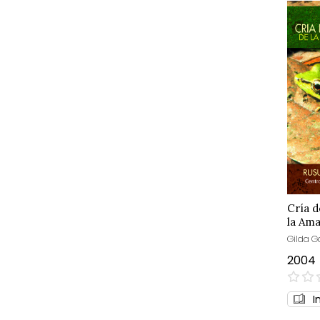
Cría d
la Ama
Gilda G
2004
0%
I