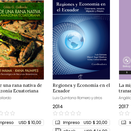
e una rana nativa de
Regiones y Economía en el
La mi
zonía Ecuatoriana
Ecuador
trans
Ecuado
allardo
Luis Quintana Romero y otros
Angéli
Pawk
2014
2017
0%
0%
mpreso
USD $ 10,00
Impreso
USD $ 20,00