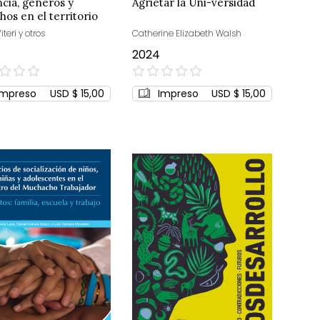
ncia, géneros y
Agrietar la Uni-versidad
hos en el territorio
iteri y otros
Catherine Elizabeth Walsh
2024
0%
Impreso
USD $ 15,00
Impreso
USD $ 15,00