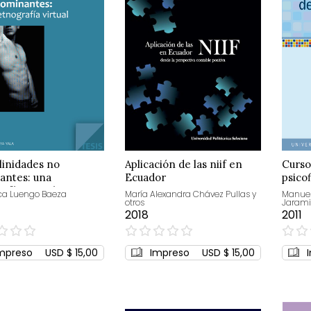
linidades no
Aplicación de las niif en
Curso
antes: una
Ecuador
psicof
afía virtual
ca Luengo Baeza
María Alexandra Chávez Pullas y
Manuel
otros
Jarami
2018
2011
0%
0%
mpreso
USD $ 15,00
Impreso
USD $ 15,00