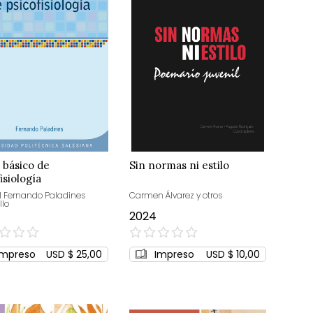
 básico de
Sin normas ni estilo
isiología
 Fernando Paladines
Carmen Álvarez y otros
llo
2024
0%
Impreso
USD $ 25,00
Impreso
USD $ 10,00