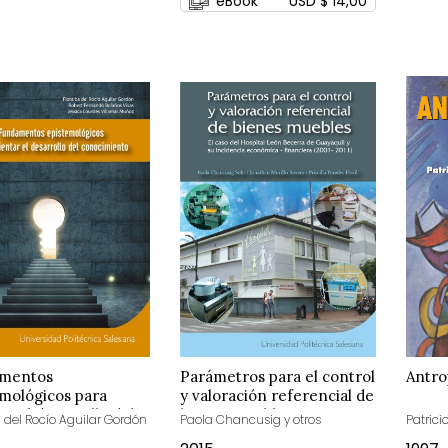
eBook
USD $ 14,00
mentos
Parámetros para el control
Antro
mológicos para
y valoración referencial de
ar el desarrollo del
bienes muebles
a del Rocío Aguilar Gordón
Paola Chancusig y otros
Patrici
imiento