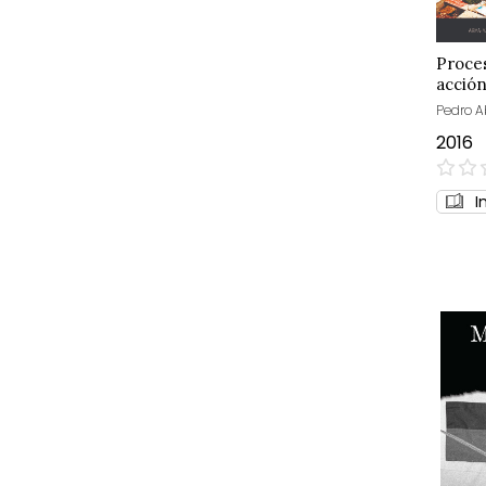
Proce
acció
Pedro A
2016
0%
I