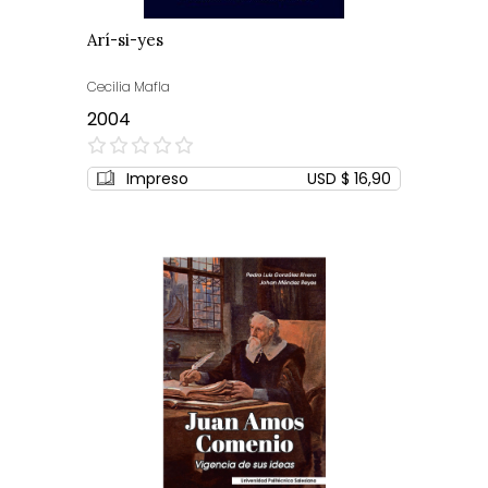
Arí-si-yes
Cecilia Mafla
2004
0%
Impreso
USD $ 16,90