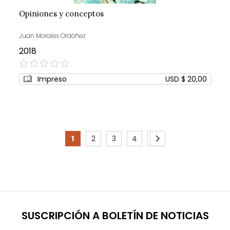
Opiniones y conceptos
Juan Morales Ordóñez
2018
0%
Impreso
USD $ 20,00
Page
1
2
3
4
5
You're
Page
Page
Page
Page
Page
Siguiente
currently
reading
page
SUSCRIPCIÓN A BOLETÍN DE NOTICIAS