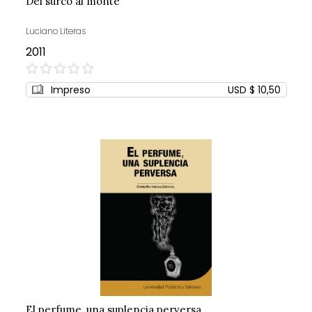
Del surco al monte
Luciano Literas
2011
0%
Impreso
USD $ 10,50
El perfume, una suplencia perversa