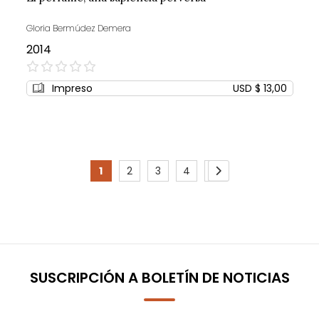
Gloria Bermúdez Demera
2014
0%
Impreso
USD $ 13,00
Page
1
2
3
4
5
You're
Page
Page
Page
Page
Page
Siguiente
currently
reading
page
SUSCRIPCIÓN A BOLETÍN DE NOTICIAS