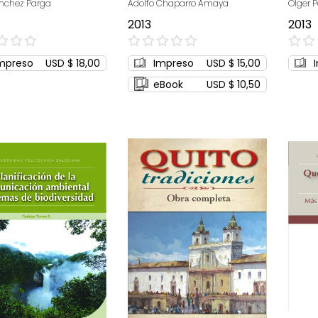
nchez Parga
Adolfo Chaparro Amaya
Olger P
2013
2013
0%
0%
mpreso
USD $ 18,00
Impreso
USD $ 15,00
eBook
USD $ 10,50