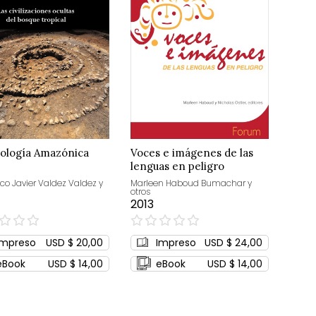
ología Amazónica
Voces e imágenes de las
lenguas en peligro
co Javier Valdez Valdez y
Marleen Haboud Bumachar y
otros
2013
0%
Impreso
USD $ 20,00
Impreso
USD $ 24,00
eBook
USD $ 14,00
eBook
USD $ 14,00