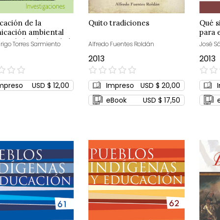
icación de la
Quito tradiciones
Qué s
icación ambiental
para 
as de biodiversidad
drigo Torres Sarmiento
Alfredo Fuentes Roldán
José S
2013
2013
0%
0%
mpreso
USD $ 12,00
Impreso
USD $ 20,00
eBook
USD $ 17,50