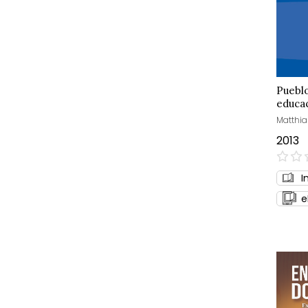
Pueblo
educac
Matthia
2013
0%
I
e