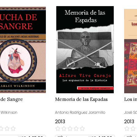
 de Sangre
Memoria de las Espadas
Los in
 Wilkinson
Antonio Rodríguez Jaramillo
José S
2013
2013
0%
0%