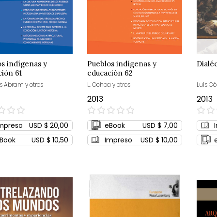
s indígenas y
Pueblos indígenas y
Dialé
ión 61
educación 62
s Abram y otros
L. Ochoa y otros
Luis C
2013
2013
0%
0%
mpreso
USD $ 20,00
eBook
USD $ 7,00
Book
USD $ 10,50
Impreso
USD $ 10,00