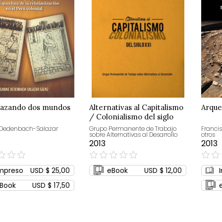
lazando dos mundos
Alternativas al Capitalismo
Arque
/ Colonialismo del siglo
XXI
 Dedenbach-Salazar
Grupo Permanente de Trabajo
Francis
sobre Alternativas al Desarrollo
otros
2013
2013
0%
0%
mpreso
USD $ 25,00
eBook
USD $ 12,00
Book
USD $ 17,50