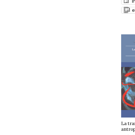
I
e
La tr
antrop