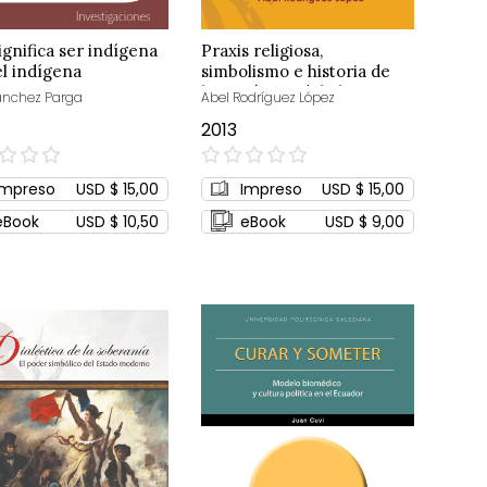
ignifica ser indígena
Praxis religiosa,
el indígena
simbolismo e historia de
los rarámuri del Alto Rio
ánchez Parga
Abel Rodríguez López
Conchos
2013
0%
Impreso
USD $ 15,00
Impreso
USD $ 15,00
eBook
USD $ 10,50
eBook
USD $ 9,00