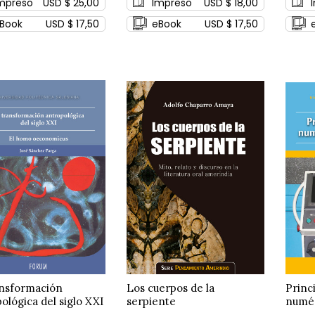
mpreso
USD $ 25,00
Impreso
USD $ 18,00
Book
USD $ 17,50
eBook
USD $ 17,50
ansformación
Los cuerpos de la
Princ
ológica del siglo XXI
serpiente
numér