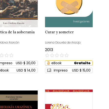
ctica de la soberanía
Curar y someter
órdova Alarcón
Lorena Gouvêa de Araújo
2013
0%
Impreso
USD $ 20,00
eBook
Gratuito
eBook
USD $ 14,00
Impreso
USD $ 15,00