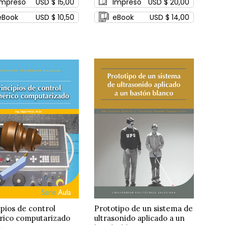
Impreso
USD $ 15,00
Impreso
USD $ 20,00
eBook
USD $ 10,50
eBook
USD $ 14,00
ipios de control
Prototipo de un sistema de
ico computarizado
ultrasonido aplicado a un
bastón blanco