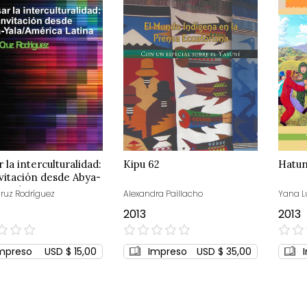
 la interculturalidad:
Kipu 62
Hatun
vitación desde Abya-
 América Latina
ruz Rodríguez
Alexandra Paillacho
Yana L
2013
2013
0%
0%
mpreso
USD $ 15,00
Impreso
USD $ 35,00