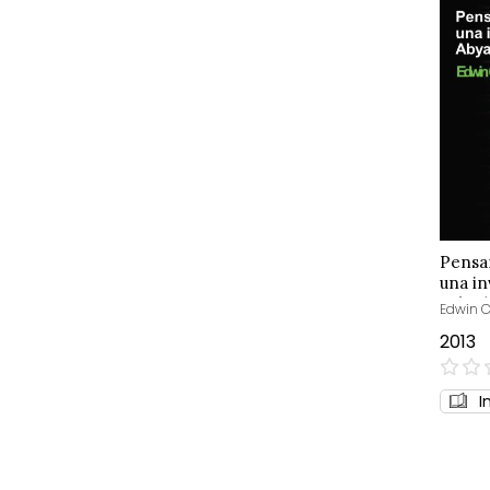
Pensar
una in
Yala /
Edwin C
2013
0%
I