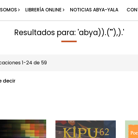
 SOMOS
LIBRERÍA ONLINE
NOTICIAS ABYA-YALA
CON
Resultados para: 'abya)).("'),).'
icaciones
1
-
24
de
59
e decir