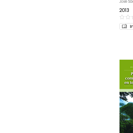
José Sá
2013
0%
I