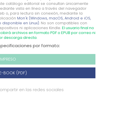
ste catálogo editorial se consultan únicamente
ediante vista en línea a través del navegador
eb o, para lectura sin conexión, mediante la
plicación
Mon'k (Windows, macOS, Android e iOS,
 disponible en Linux).
No son compatibles con
spositivos ni aplicaciones Kindle.
El usuario final no
cibirá archivos en formato PDF o EPUB por correo ni
or descarga directa.
specificaciones por formato:
IMPRESO
E-BOOK (PDF)
ompartir en las redes sociales