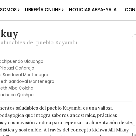
 SOMOS
LIBRERÍA ONLINE
NOTICIAS ABYA-YALA
CON
ikuy
saludables del pueblo Kayambi
achipuendo Ulcuango
Pilataxi Cañarejo
ía Sandoval Montenegro
abeth Sandoval Montenegro
beth Alba Colcha
 Pacheco Quishpe
limentos saludables del pueblo Kayambi es una valiosa
edagógica que integra saberes ancestrales, prácticas
s y cosmovisión andina para repensar la alimentación desde
ística y sostenible. A través del concepto kichwa Alli Mikuy,
L