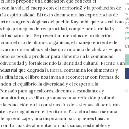
 el libro propone una educación que conecta el
e
con la vida, el cuerpo con el territorioZ y la producción de
m
w
 la espiritualidad. El texto documenta las experiencias de
a
ctoras agroecológicas del pueblo Kayambi, quienes cultivan
no
di
s bajo principios de reciprocidad, complementariedad y
re
 ciclos naturales. Se presentan métodos de producción
p
como el uso de abonos orgánicos, el manejo eficiente del
E
ervación de semillas y el diseño armónico de chakras — que
mo es posible producir para alimentar a la comunidad
odiversidad y fortaleciendo la identidad cultural. Frente a un
dustrial que degrada la tierra, contamina los alimentos y
sis climática, el libro nos invita a reconectar con formas de
nden el equilibrio, la diversidad y el respeto a la
C
nsado para agricultores, docentes, estudiantes y
munitarios, este libro promueve una reflexión profunda
de la educación en la construcción de sistemas alimentarios
entes y arraigados en el territorio. Esta obra busca ser una
e aprendizaje y una inspiración para quienes buscan
con formas de alimentación más sanas, sostenibles y