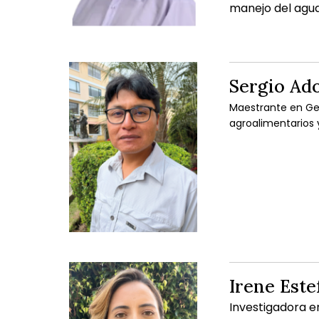
manejo del agua 
Sergio Ado
Maestrante en Gest
agroalimentarios 
Irene Est
Investigadora e