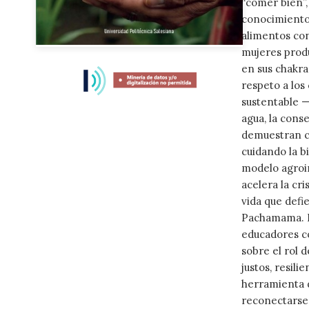
“comer bien”,
conocimiento 
alimentos con
mujeres produ
Skip
to
en sus chakra
the
respeto a los
beginning
sustentable —
of
agua, la cons
the
demuestran có
images
cuidando la bi
gallery
modelo agroin
acelera la cri
vida que defie
Pachamama. Pe
educadores co
sobre el rol 
justos, resili
herramienta d
reconectarse 