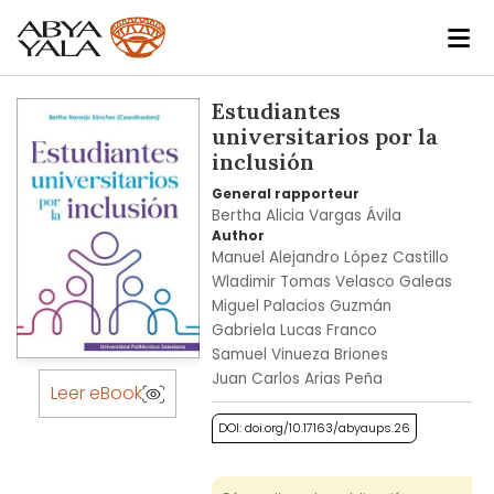
Skip
Estudiantes
to
universitarios por la
the
inclusión
end
General rapporteur
of
Bertha Alicia Vargas Ávila
the
Author
images
Manuel Alejandro López Castillo
gallery
Wladimir Tomas Velasco Galeas
Miguel Palacios Guzmán
Gabriela Lucas Franco
Samuel Vinueza Briones
Skip
Juan Carlos Arias Peña
to
Leer eBook
the
DOI: doi.org/10.17163/abyaups.26
beginning
of
the