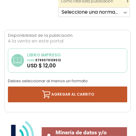
Cómo citar esta publicación
images
gallery
Disponibilidad de la publicación
A la venta en este portal
LIBRO IMPRESO
ISBN
9789978108512
USD $ 12,00
Debes seleccionar al menos un formato
AGREGAR AL CARRITO