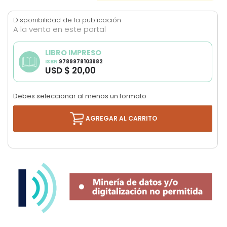
images
gallery
Disponibilidad de la publicación
A la venta en este portal
LIBRO IMPRESO
ISBN
9789978103982
USD $ 20,00
Debes seleccionar al menos un formato
AGREGAR AL CARRITO