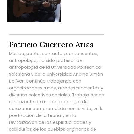
Patricio Guerrero Arias
Músico, poeta, cantautor, cantacuentos,
antropólogo, ha sido profesor de
antropología de la Universidad Politécnica
Salesiana y de la Universidad Andina Simón
Bolívar. Continúa trabajando con
organizaciones runas, afrodescendientes y
diversos colectivos sociales. Trabaja desde
el horizonte de una antropología del
corazonar comprometida con la vida, en la
poetización de la teoría y en la
revitalización de las espiritualidades y
sabidurías de los pueblos originarios de