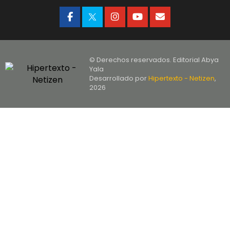
© Derechos reservados. Editorial Abya
Yala
Desarrollado por
Hipertexto - Netizen
,
2026