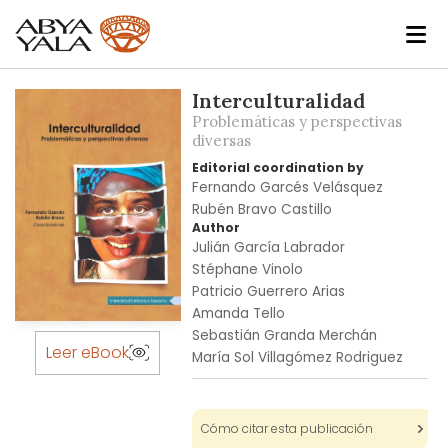
Skip
Interculturalidad
to
Problemáticas y perspectivas
the
diversas
end
Editorial coordination by
of
Fernando Garcés Velásquez
the
Rubén Bravo Castillo
images
Author
Julián García Labrador
gallery
Stéphane Vinolo
Patricio Guerrero Arias
Amanda Tello
Skip
Sebastián Granda Merchán
to
Leer eBook
María Sol Villagómez Rodriguez
the
beginning
of
Cómo citar esta publicación
the